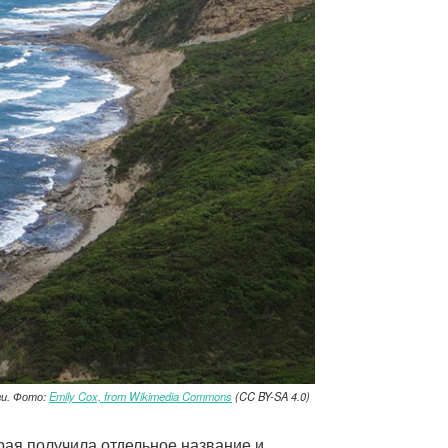
ги. Фото:
Emily Cox, from Wikimedia Commons
(CC BY-SA 4.0)
рая получила отдельное название и