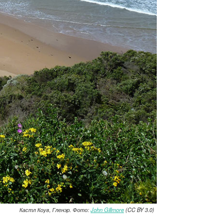
Кастл Коув, Гленэр. Фото:
John Gillmore
(CC BY 3.0)