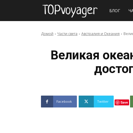
Сайт
БЛОГ
Ч
о
Домой
Части света
Австралия и Океания
Вели
путешествия
Великая океа
досто
Facebook
Twitter
Save