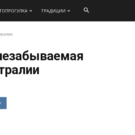
ТОПРОГУЛКА
ТРАДИЦИИ
стралии
 незабываемая
тралии
K