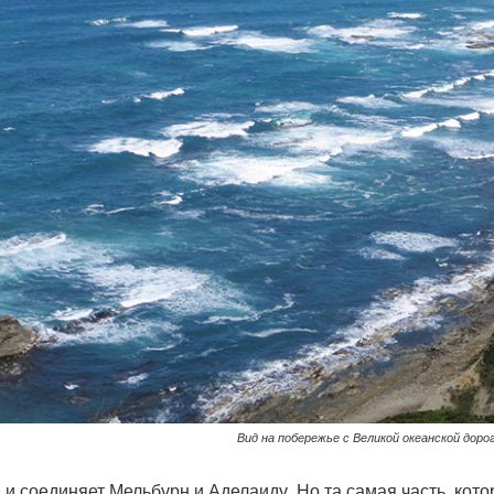
Вид на побережье с Великой океанской доро
 соединяет Мельбурн и Аделаиду. Но та самая часть, кото