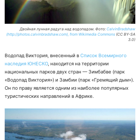
Двойная лунная радуга над водопадом. Фото:
CalvinBradshaw
(http://photos.calvinbradshaw.com), from Wikimedia Commons
(CC BY-SA
3.0)
Водопад Виктория, внесенный в
Список Всемирного
наследия ЮНЕСКО
, находится на территории
национальных парков двух стран — Зимбабве (парк
«Водопад Виктория») и Замбии (парк «Гремящий дым»).
Он по праву является одним из наиболее популярных
туристических направлений в Африке.