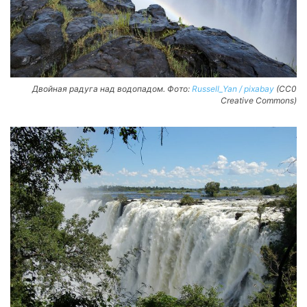
Двойная радуга над водопадом. Фото:
Russell_Yan / pixabay
(CC0
Creative Commons)