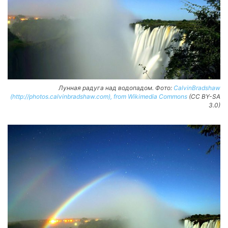
Лунная радуга над водопадом. Фото:
CalvinBradshaw
(http://photos.calvinbradshaw.com), from Wikimedia Commons
(CC BY-SA
3.0)