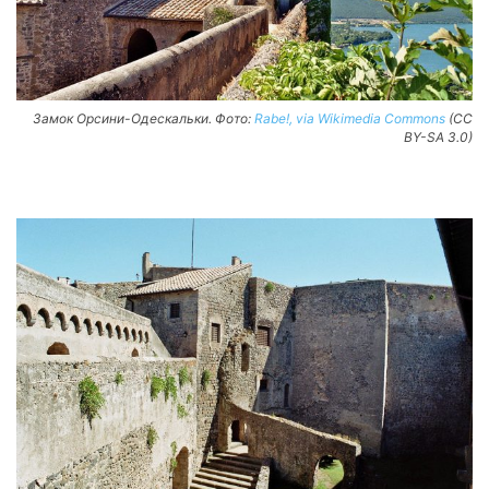
Замок Орсини-Одескальки. Фото:
Rabe!, via Wikimedia Commons
(CC
BY-SA 3.0)