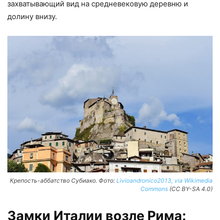
захватывающий вид на средневековую деревню и
долину внизу.
Крепость-аббатство Субиако. Фото:
Livioandronico2013, via Wikimedia
Commons
(CC BY-SA 4.0)
Замки Италии возле Рима: