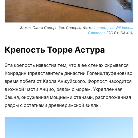
Замок Санта Севера (св. Северы). Фото:
Lorenot, via Wikimedia
Commons
(CC BY-SA 4.0)
Крепость Торре Астура
Эта крепость известна тем, что в ее стенах скрывался
Конрадин (представитель династии Гогенштауфенов) во
время побега от Карла Анжуйского. Форпост находится
в южной части Анцио, рядом с морем. Укрепленная
башня, окруженная мощными стенами, расположенная
рядом с остатками древнеримской виллы.