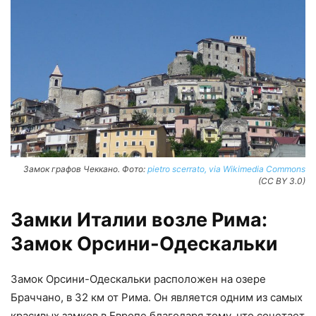
Замок графов Чеккано. Фото:
pietro scerrato, via Wikimedia Commons
(CC BY 3.0)
Замки Италии возле Рима:
Замок Орсини-Одескальки
Замок Орсини-Одескальки расположен на озере
Браччано, в 32 км от Рима. Он является одним из самых
красивых замков в Европе благодаря тому, что сочетает