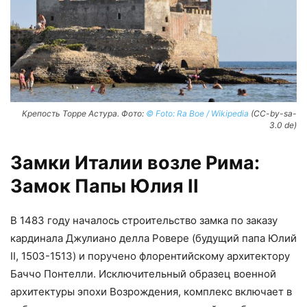
Крепость Торре Астура. Фото:
© Foto: Ra Boe / Wikipedia
(CC-by-sa-
3.0 de)
Замки Италии возле Рима:
Замок Папы Юлия II
В 1483 году началось строительство замка по заказу
кардинала Джулиано делла Ровере (будущий папа Юлий
II, 1503-1513) и поручено флорентийскому архитектору
Баччо Понтелли. Исключительный образец военной
архитектуры эпохи Возрождения, комплекс включает в