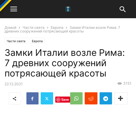
Домой
Части света
Европа
Замки Италии возле Рима: 7
древних сооружений потрясающей красоты
Части света
Европа
Замки Италии возле Рима:
7 древних сооружений
потрясающей красоты
3151
22.12.2021
Save