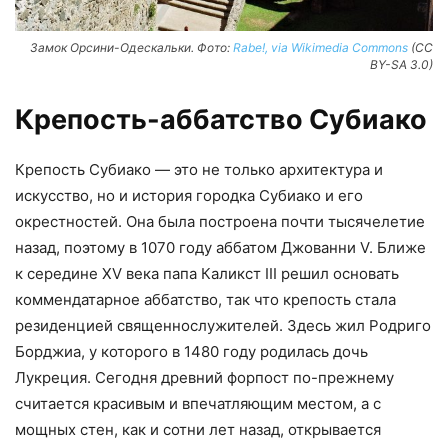
Замок Орсини-Одескальки. Фото:
Rabe!, via Wikimedia Commons
(CC
BY-SA 3.0)
Крепость-аббатство Субиако
Крепость Субиако — это не только архитектура и
искусство, но и история городка Субиако и его
окрестностей. Она была построена почти тысячелетие
назад, поэтому в 1070 году аббатом Джованни V. Ближе
к середине XV века папа Каликст III решил основать
коммендатарное аббатство, так что крепость стала
резиденцией священнослужителей. Здесь жил Родриго
Борджиа, у которого в 1480 году родилась дочь
Лукреция. Сегодня древний форпост по-прежнему
считается красивым и впечатляющим местом, а с
мощных стен, как и сотни лет назад, открывается