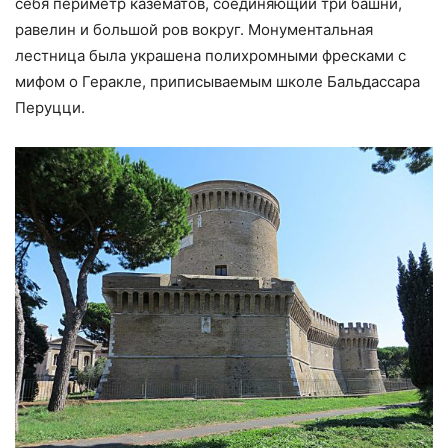
себя периметр казематов, соединяющий три башни,
равелин и большой ров вокруг. Монументальная
лестница была украшена полихромными фресками с
мифом о Геракле, приписываемым школе Бальдассара
Перуцци.