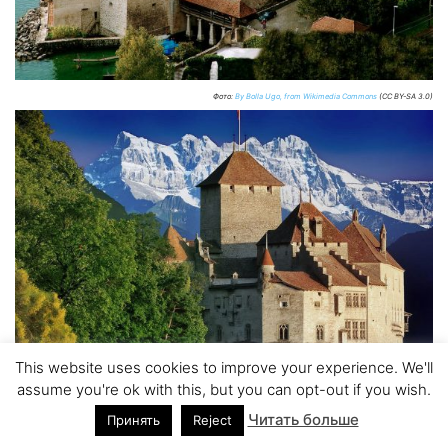
Фото:
By Bolla Ugo, from Wikimedia Commons
(CC BY-SA 3.0)
This website uses cookies to improve your experience. We'll
assume you're ok with this, but you can opt-out if you wish.
Читать больше
Принять
Reject
Фото:
By Zacharie Grossen, from Wikimedia Commons
(CC BY-SA 3.0)