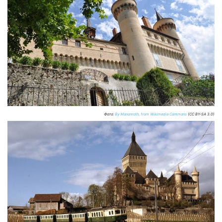
Фото:
By Manonroth, from Wikimedia Commons
(CC BY-SA 3.0)