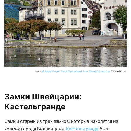
Фото:
© Roland Fischer, Zürich (Switzerland), from Wikimedia Commons
(CC BY-SA 3.0)
Замки Швейцарии:
Кастельгранде
Самый старый из трех замков, которые находятся на
холмах города Беллинцона.
Кастельгранде
был