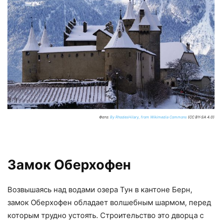
Фото:
By RhodesHilary, from Wikimedia Commons
(CC BY-SA 4.0)
Замок Оберхофен
Возвышаясь над водами озера Тун в кантоне Берн,
замок Оберхофен обладает волшебным шармом, перед
которым трудно устоять. Строительство это дворца с