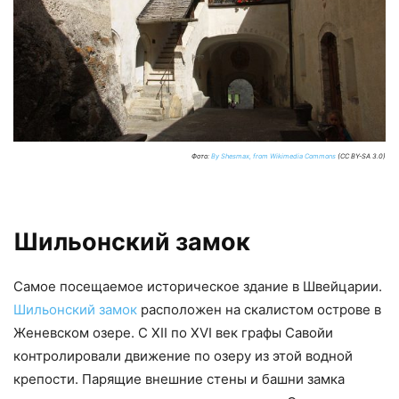
Фото:
By Shesmax, from Wikimedia Commons
(CC BY-SA 3.0)
Шильонский замок
Самое посещаемое историческое здание в Швейцарии.
Шильонский замок
расположен на скалистом острове в
Женевском озере. С XII по XVI век графы Савойи
контролировали движение по озеру из этой водной
крепости. Парящие внешние стены и башни замка