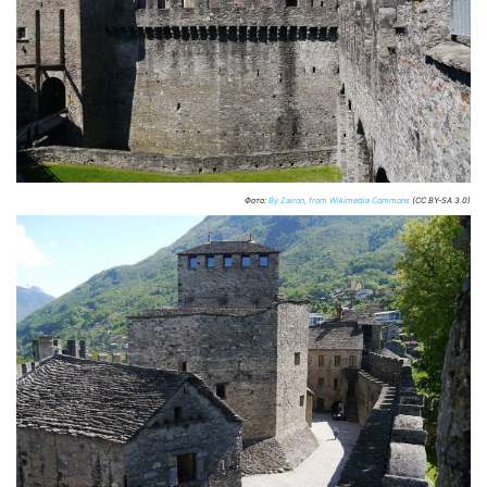
Фото:
By Zairon, from Wikimedia Commons
(CC BY-SA 3.0)