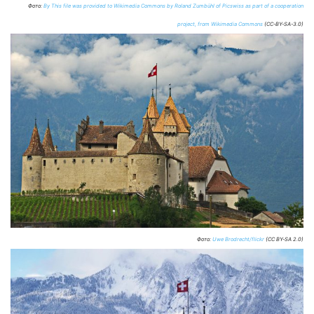
Фото:
By This file was provided to Wikimedia Commons by Roland Zumbühl of Picswiss as part of a cooperation
project, from Wikimedia Commons
(CC-BY-SA-3.0)
Фото:
Uwe Brodrecht/flickr
(CC BY-SA 2.0)