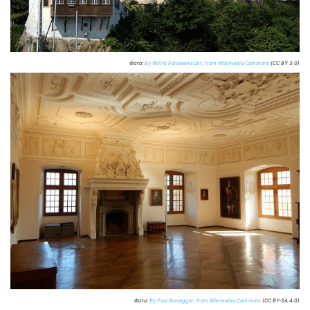
Фото:
By WillYs Fotowerkstatt, from Wikimedia Commons
(CC BY 3.0)
Фото:
By Paul Bissegger, from Wikimedia Commons
(CC BY-SA 4.0)