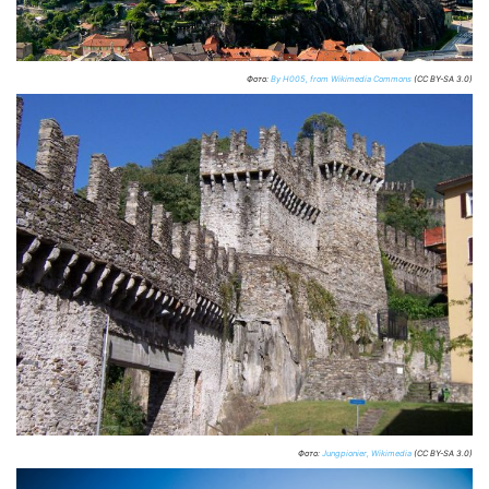
Фото:
By H005, from Wikimedia Commons
(CC BY-SA 3.0)
Фото:
Jungpionier, Wikimedia
(CC BY-SA 3.0)