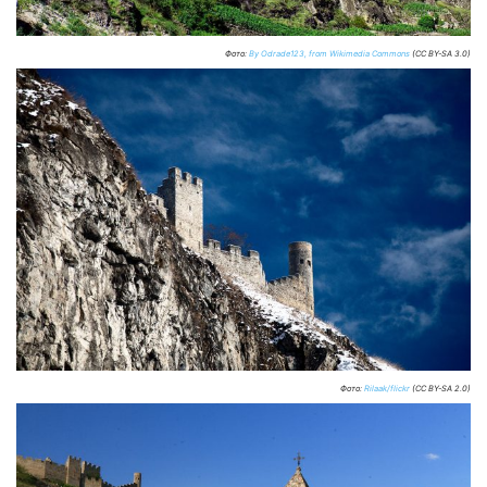
Фото:
By Odrade123, from Wikimedia Commons
(CC BY-SA 3.0)
Фото:
Rilaak/flickr
(CC BY-SA 2.0)