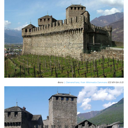
Фото:
I, Clemensfranz, from Wikimedia Commons
(CC-BY-SA-3.0)