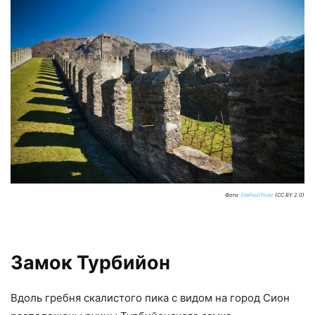
Фото:
SteFou!/flickr
(CC BY 2.0)
Замок Турбийон
Вдоль гребня скалистого пика с видом на город Сион