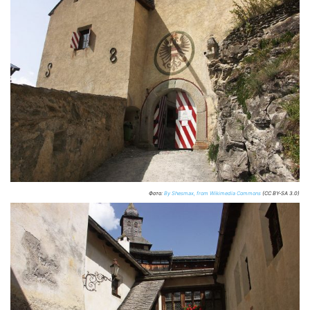
Фото:
By Shesmax, from Wikimedia Commons
(CC BY-SA 3.0)