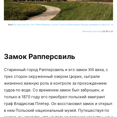
Фото:
By trams aux fils. from Chêne-Bougeries, Suisse (Trains du Bière-Apples-Morges Uploaded by tobyc75), via
Wikimedia Commons
(CC BY 2.0)
Замок Рапперсвиль
Старинный город Рапперсвиль и его замок XIII века, с
трех сторон окруженный озером Цюрих, сыграли
жизненно важную роль в контроле за прохождением
судов по воде. Со временем замок был заброшен, и
только в 1870 году его приобрел польский эмигрант
граф Владислав Плятер. Он восстановил замок и открыл
в нем Польский национальный музей. Путешествуя по