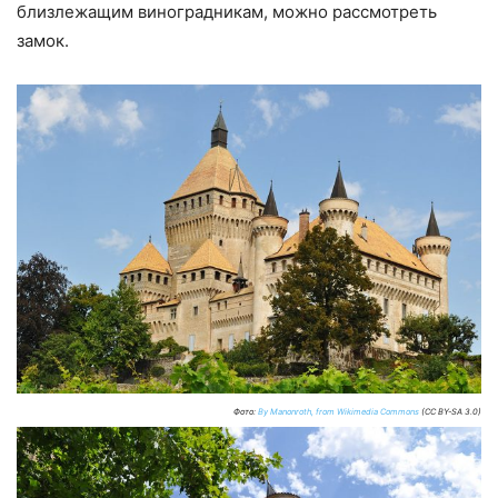
близлежащим виноградникам, можно рассмотреть
замок.
Фото:
By Manonroth, from Wikimedia Commons
(CC BY-SA 3.0)