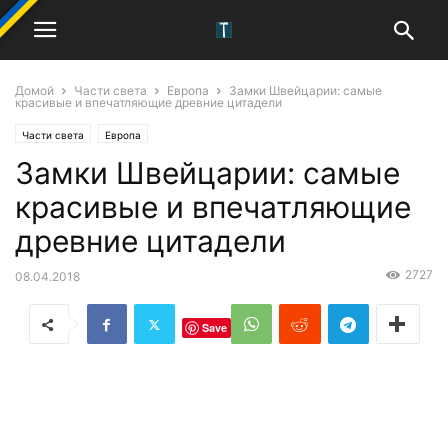
Домой
Части света
Европа
Замки Швейцарии: самые
красивые и впечатляющие древние цитадели
Части света
Европа
Замки Швейцарии: самые
красивые и впечатляющие
древние цитадели
2727
08.04.2018
Save