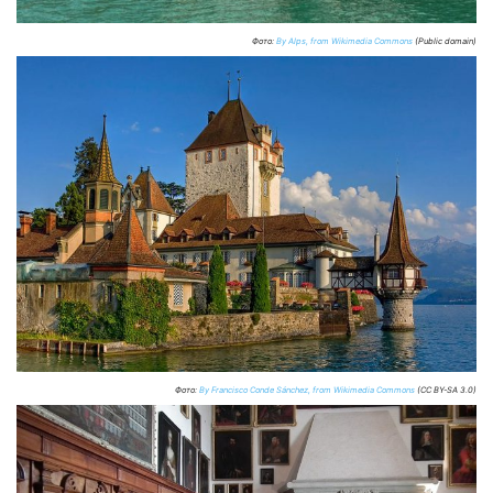
Фото:
By Alps, from Wikimedia Commons
(Public domain)
Фото:
By Francisco Conde Sánchez, from Wikimedia Commons
(CC BY-SA 3.0)