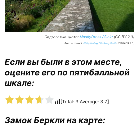
Сады замка. Фото:
MostlyDross / flickr
(CC BY 2.0)
Фото на главной:
Philip Halling / Berkeley Castle
(CC BY-SA 2.0)
Если вы были в этом месте,
оцените его по пятибалльной
шкале:
[Total:
3
Average:
3.7
]
Замок Беркли на карте: