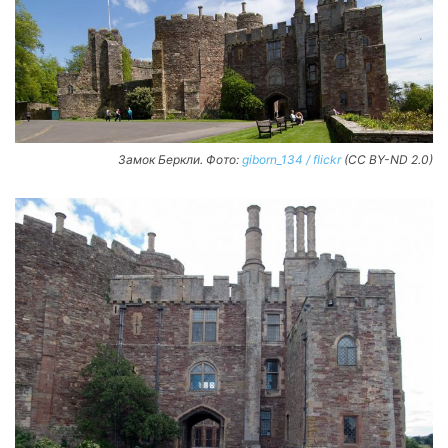
Замок Беркли. Фото:
giborn_134 / flickr
(CC BY-ND 2.0)