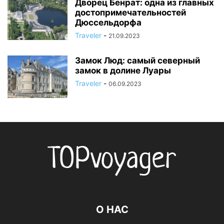
Дворец Бенрат: одна из главных
достопримечательностей
Дюссельдорфа
Traveler
-
21.09.2023
Замок Люд: самый северный
замок в долине Луары
Traveler
-
06.09.2023
О НАС