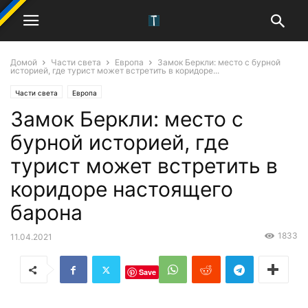
Домой
Части света
Европа
Замок Беркли: место с бурной
историей, где турист может встретить в коридоре...
Части света
Европа
Замок Беркли: место с
бурной историей, где
турист может встретить в
коридоре настоящего
барона
1833
11.04.2021
Save