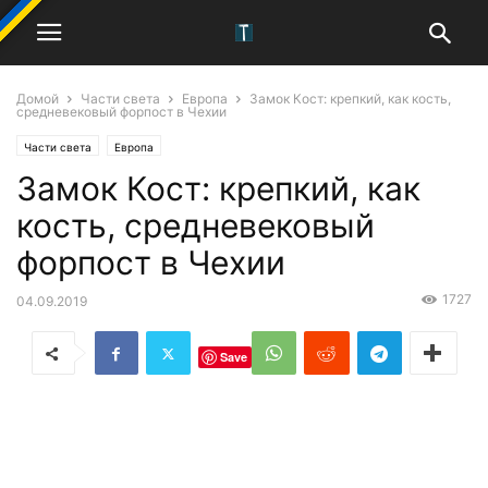
Домой
Части света
Европа
Замок Кост: крепкий, как кость,
средневековый форпост в Чехии
Части света
Европа
Замок Кост: крепкий, как
кость, средневековый
форпост в Чехии
1727
04.09.2019
Save