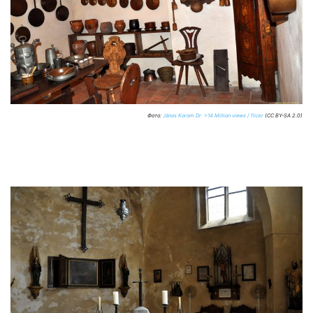
Фото:
János Korom Dr. >14 Million views / flickr
(CC BY-SA 2.0)