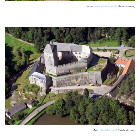
Фото:
Jarda Husák / pexels
(Pexels License)
Фото:
JardaTravnicek
(Public domain)