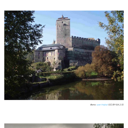
Фото:
user:Hejkal
(CC BY-SA 2.5)