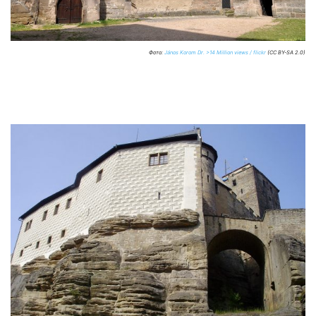
Фото:
János Korom Dr. >14 Million views / flickr
(CC BY-SA 2.0)