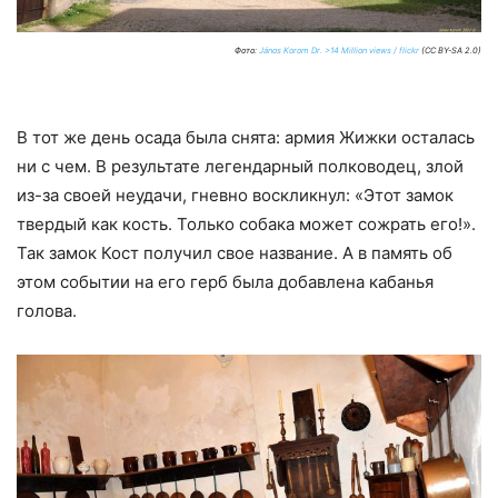
Фото:
János Korom Dr. >14 Million views / flickr
(CC BY-SA 2.0)
В тот же день осада была снята: армия Жижки осталась
ни с чем. В результате легендарный полководец, злой
из-за своей неудачи, гневно воскликнул: «Этот замок
твердый как кость. Только собака может сожрать его!».
Так замок Кост получил свое название. А в память об
этом событии на его герб была добавлена кабанья
голова.