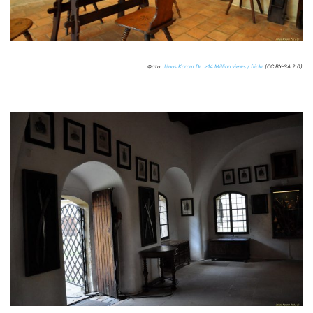
Фото:
János Korom Dr. >14 Million views / flickr
(CC BY-SA 2.0)