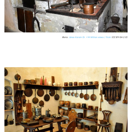
Фото:
János Korom Dr. >14 Million views / flickr
(CC BY-SA 2.0)