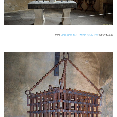
Фото:
János Korom Dr. >14 Million views / flickr
(CC BY-SA 2.0)