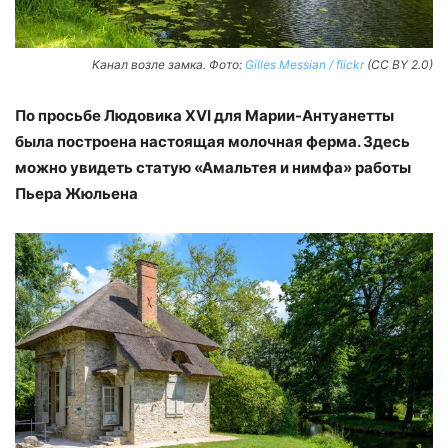
Канал возле замка. Фото:
Gilles Messian / flickr
(CC BY 2.0)
По просьбе Людовика XVI для Марии-Антуанетты
была построена настоящая молочная ферма. Здесь
можно увидеть статую «Амальтея и нимфа» работы
Пьера Жюльена