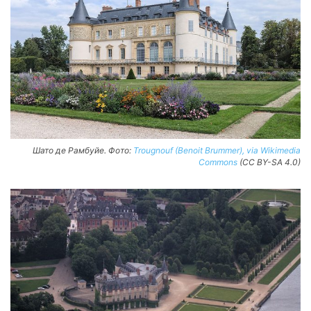
Шато де Рамбуйе. Фото:
Trougnouf (Benoit Brummer), via Wikimedia
Commons
(CC BY-SA 4.0)