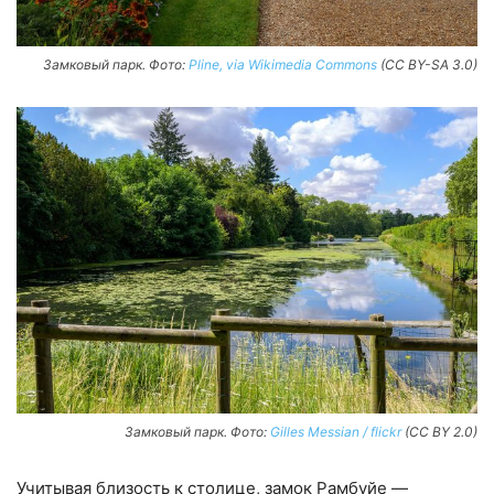
Замковый парк. Фото:
Pline, via Wikimedia Commons
(CC BY-SA 3.0)
Замковый парк. Фото:
Gilles Messian / flickr
(CC BY 2.0)
Учитывая близость к столице, замок Рамбуйе —