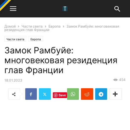
Домой
Части света
Европа
Замок Рамбуйе: многовековая
резиденция глав Франции
Части света
Европа
Замок Рамбуйе:
многовековая резиденция
глав Франции
454
18.01.2023
Save