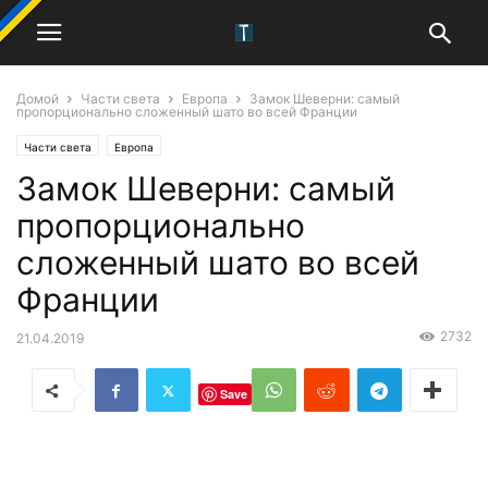
Домой
Части света
Европа
Замок Шеверни: самый
пропорционально сложенный шато во всей Франции
Части света
Европа
Замок Шеверни: самый
пропорционально
сложенный шато во всей
Франции
2732
21.04.2019
Save