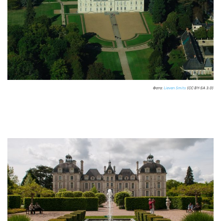
Фото:
Lieven Smits
(CC BY-SA 3.0)