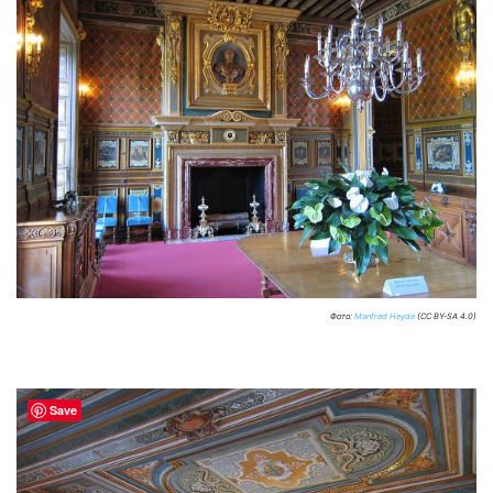
Фото:
Manfred Heyde
(CC BY-SA 4.0)
Save