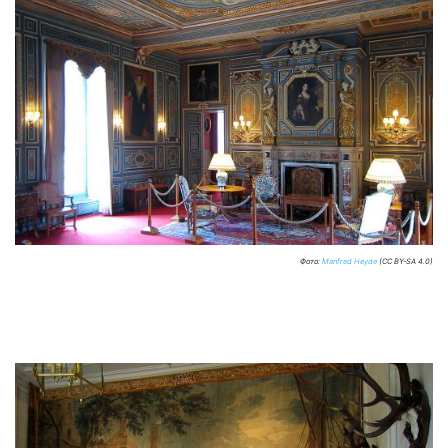
Фото:
Manfred Heyde
(CC BY-SA 4.0)