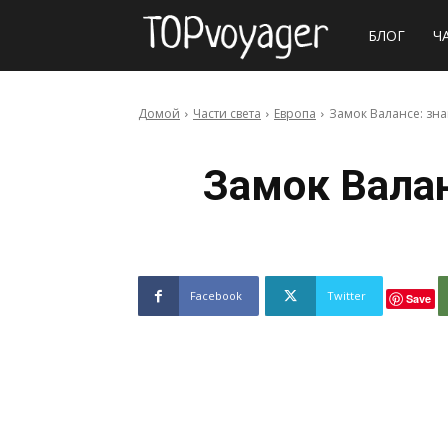
Сайт
БЛОГ
Ч
о
Домой
Части света
Европа
Замок Валансе: зн
путешествия
Замок Вала
Facebook
Twitter
Save