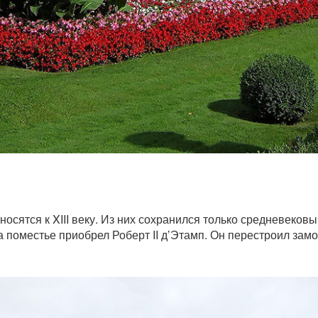
осятся к XIII веку. Из них сохранился только средневеков
да поместье приобрел Роберт II д’Этамп. Он перестроил зам