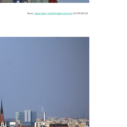
Фото:
Jakub Hałun, via Wikimedia Commons
(CC BY-SA 4.0)