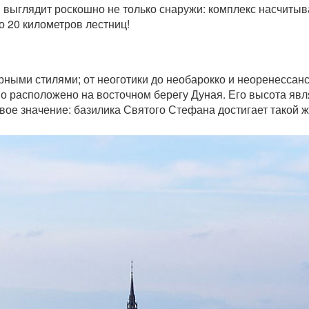
выглядит роскошно не только снаружи: комплекс насчитывае
о 20 километров лестниц!
ными стилями; от неоготики до необарокко и неоренессан
о расположено на восточном берегу Дуная. Его высота явля
вое значение: базилика Святого Стефана достигает такой 