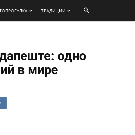
ТОПРОГУЛКА
ТРАДИЦИИ
удапеште: одно
ий в мире
K