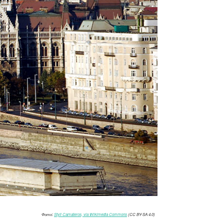
Фото:
Styli Camateros, via Wikimedia Commons
(CC BY-SA 4.0)