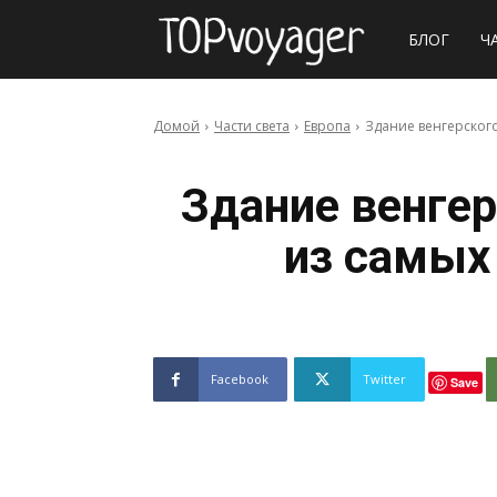
Сайт
БЛОГ
Ч
о
Домой
Части света
Европа
Здание венгерског
путешествия
Здание венгер
из самых
Facebook
Twitter
Save