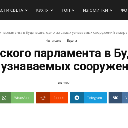
АСТИ СВЕТА
КУХНЯ
ТОП
ИЗЮМИНКИ
ФО
о парламента в Будапеште: одно из самых узнаваемых сооружений в мире
Части света
Европа
х
ского парламента в Б
 узнаваемых сооружен
2065
WhatsApp
ReddIt
Telegram
V