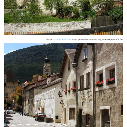
Фото:
mstefano80/flickr
(https://creativecommons.org/licenses/by-sa/2.0/)