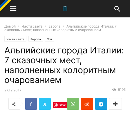
Домой
Части света
Европа
Альпийские города Италии: 7
сказочных мест, наполненных колоритным очарованием
Части света
Европа
Топ
Альпийские города Италии:
7 сказочных мест,
наполненных колоритным
очарованием
6195
27.12.2017
Save