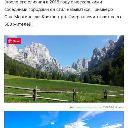
(после его слияния в 2016 году с несколькими
соседними городами он стал называться Примьеро
Сан-Мартино-ди-Кастроцца). Фиера насчитывает всего
500 жителей.
Save
Фото:
maxpixel.freegreatpicture
(CC0 Public Domain)