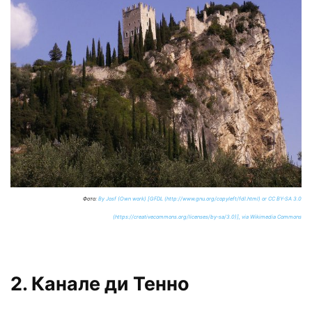
Фото:
By Josf (Own work) [GFDL (http://www.gnu.org/copyleft/fdl.html) or CC BY-SA 3.0
(https://creativecommons.org/licenses/by-sa/3.0)], via Wikimedia Commons
2. Канале ди Тенно