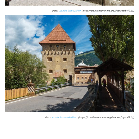
Фото:
Luca De Santis/flickr
(https://creativecommons.org/licenses/by/2.0/)
Фото:
Armin S Kowalski/flickr
(https://creativecommons.org/licenses/by-sa/2.0/)