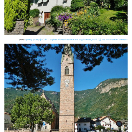
Фото:
qwesy qwesy [CC BY 3.0 (http://creativecommons.org/licenses/by/3.0)], via Wikimedia Commons