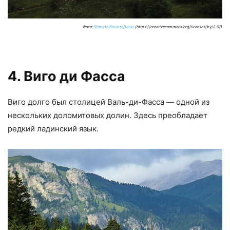
Фото:
Roberto Busatto/flickr
(https://creativecommons.org/licenses/by/2.0/)
4. Виго ди Фасса
Виго долго был столицей Валь-ди-Фасса — одной из
нескольких доломитовых долин. Здесь преобладает
редкий ладинский язык.