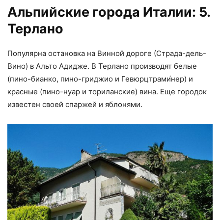
Альпийские города Италии: 5.
Терлано
Популярна остановка на Винной дороге (Страда-дель-
Вино) в Альто Адидже. В Терлано производят белые
(пино-бианко, пино-гриджио и Гевюрцтрами́нер) и
красные (пино-нуар и ториланские) вина. Еще городок
известен своей спаржей и яблонями.