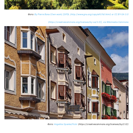
Фото:
By Pierre Bona (Own work) [GFDL (http://www.gnu.org/copyleft/fdl.html) or CC BY-SA 3.0
(https://creativecommons.org/licenses/by-sa/3.0)], via Wikimedia Commons
Фото:
Angelika Spanke/flickr
(https://creativecommons.org/licenses/by/2.0/)