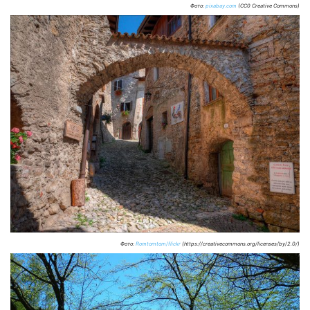
Фото:
pixabay.com
(CC0 Creative Commons)
Фото:
Romtomtom/flickr
(https://creativecommons.org/licenses/by/2.0/)