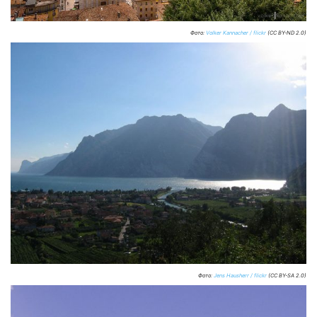
Фото:
Volker Kannacher / flickr
(CC BY-ND 2.0)
Фото:
Jens Hausherr / flickr
(CC BY-SA 2.0)