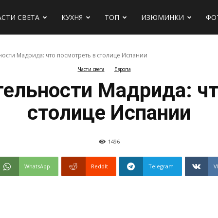
АСТИ СВЕТА
КУХНЯ
ТОП
ИЗЮМИНКИ
ФО
ости Мадрида: что посмотреть в столице Испании
Части света
Европа
х
ельности Мадрида: чт
столице Испании
1496
WhatsApp
ReddIt
Telegram
V