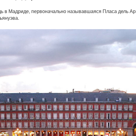
 в Мадриде, первоначально называвшаяся Пласа дель Арр
ьянуэва.