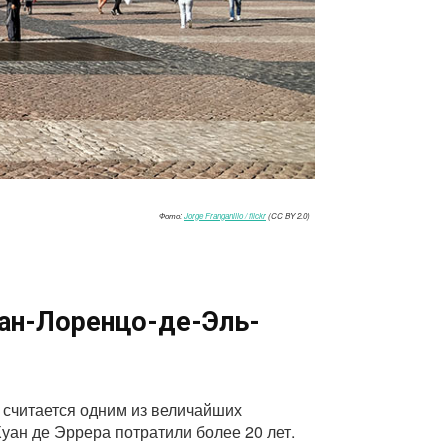
Фото:
Jorge Franganillo / flickr
(CC BY 2.0)
ан-Лоренцо-де-Эль-
 считается одним из величайших
уан де Эррера потратили более 20 лет.