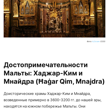
Фото:
A,Ocram
(CC0)
Достопримечательности
Мальты: Хаджар-Ким и
Мнайдра (Ħaġar Qim, Mnajdra)
Доисторические храмы Хаджар-Ким и Мнайдра,
возведенные примерно в 3600-3200 гг. до нашей эры,
находятся на южном побережье Мальты. Они