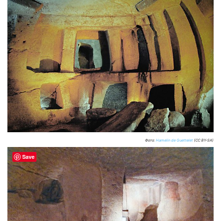
Фото:
Hamelin de Guettelet
(CC BY-SA)
Save