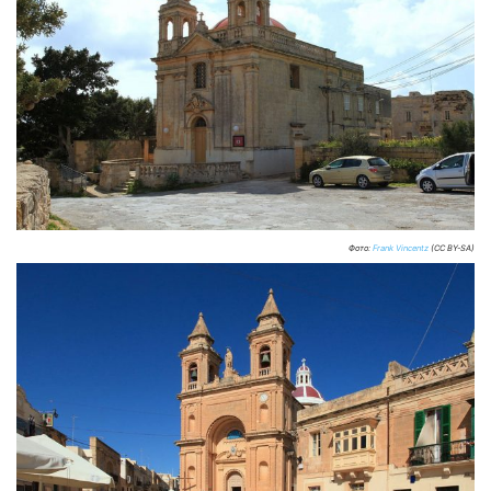
Фото:
Frank Vincentz
(CC BY-SA)