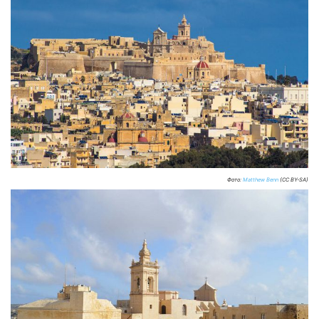
Фото:
Matthew Benn
(CC BY-SA)