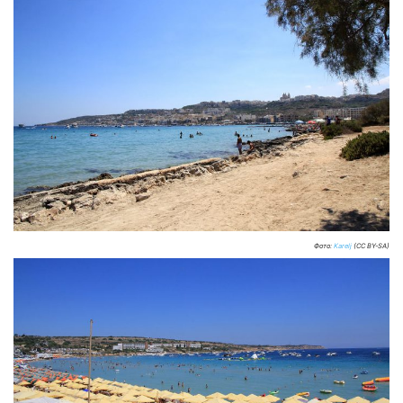
Фото:
Karelj
(CC BY-SA)