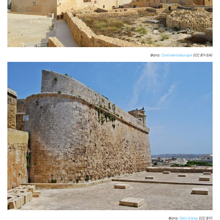
Фото:
Continentaleurope
(CC BY-SA)
Фото:
Felix König
(CC BY)