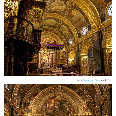
Фото:
Tony Hisgett / flickr
(CC BY 2.0)