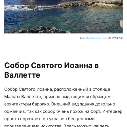
Фото:
Glen Bowman / flickr
(CC BY-SA 2.0)
Собор Святого Иоанна в
Валлетте
Собор Святого Иоанна, расположенный в столице
Мальты Валлетте, признан выдающимся образцом
архитектуры барокко. Внешний вид здания довольно
обманчив, так как собор очень похож на форт. Интерьер
просто поражает: он украшен бесценными
произведениями искусства. Здесь можно увидеть