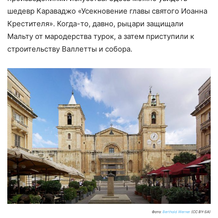
шедевр Караваджо «Усекновение главы святого Иоанна
Крестителя». Когда-то, давно, рыцари защищали
Мальту от мародерства турок, а затем приступили к
строительству Валлетты и собора.
Фото:
Berthold Werner
(CC BY-SA)