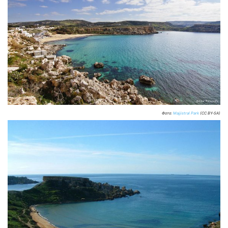
Фото:
Majjistral Park
(CC BY-SA)