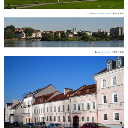
Фото:
Homoatrox
(CC BY-SA 3.0)
Фото:
Nick_Field
(CC BY 3.0)