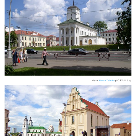
Фото:
Hanna Zelenko
(CC BY-SA 3.0)