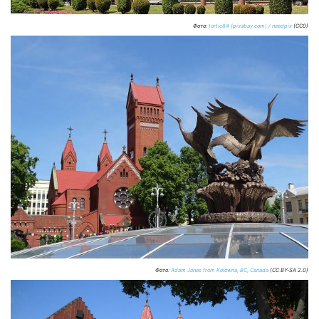
Фото:
tortic84 (pixabay.com) / needpix
(CC0)
Фото:
Adam Jones from Kelowna, BC, Canada
(CC BY-SA 2.0)