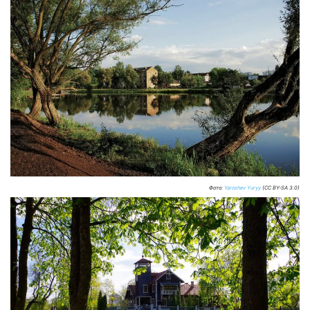
Фото:
Yaroshev Yuryy
(CC BY-SA 3.0)