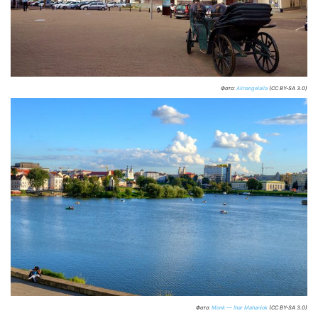
Фото:
Alinangelalla
(CC BY-SA 3.0)
Фото:
Monk — Ihar Mahaniok
(CC BY-SA 3.0)