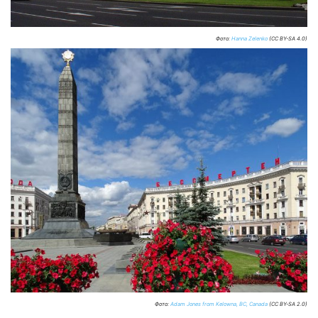
Фото:
Hanna Zelenko
(CC BY-SA 4.0)
Фото:
Adam Jones from Kelowna, BC, Canada
(CC BY-SA 2.0)