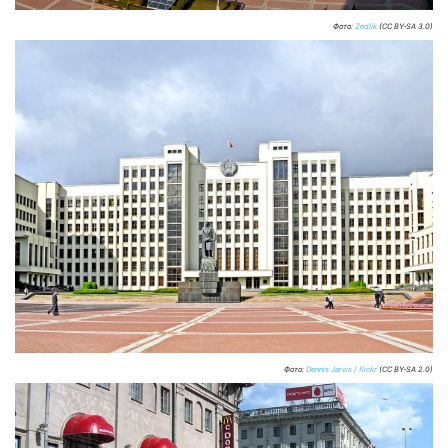
Фото:
Zedlik
(CC BY-SA 3.0)
Фото:
Dennis Jarvis / flickr
(CC BY-SA 2.0)