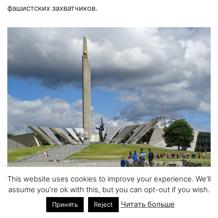
фашистских захватчиков.
This website uses cookies to improve your experience. We'll
assume you're ok with this, but you can opt-out if you wish.
Фото:
Adam Jones from Kelowna, BC, Canada
(CC BY-SA 2.0)
Читать больше
Принять
Reject