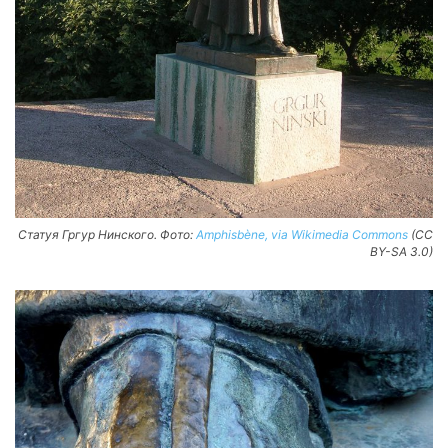
Статуя Гргур Нинского. Фото:
Amphisbène, via Wikimedia Commons
(CC
BY-SA 3.0)