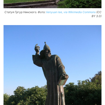
Статуя Гргур Нинского. Фото:
lienyuan lee, via Wikimedia Commons
(CC
BY 3.0)