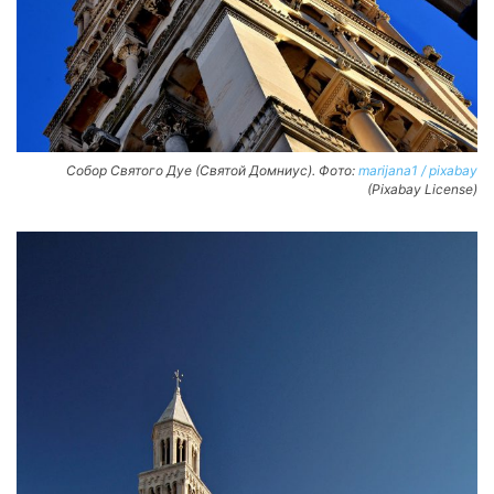
Собор Святого Дуе (Святой Домниус). Фото:
marijana1 / pixabay
(Pixabay License)