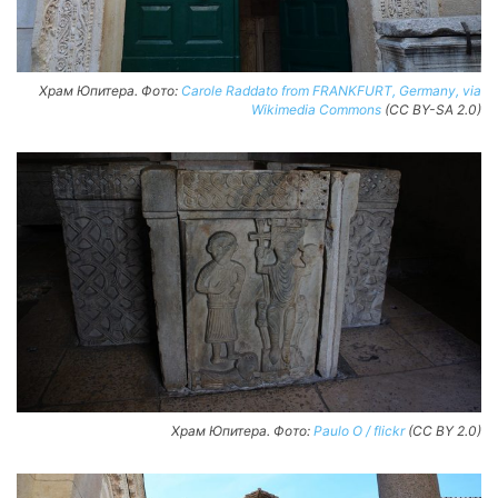
Храм Юпитера. Фото:
Carole Raddato from FRANKFURT, Germany, via
Wikimedia Commons
(CC BY-SA 2.0)
Храм Юпитера. Фото:
Paulo O / flickr
(CC BY 2.0)