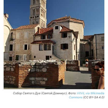
Собор Святого Дуе (Святой Домниус). Фото:
VitVit, via Wikimedia
Commons
(CC BY-SA 4.0)