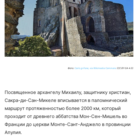
Фото:
Carlo grifone, via Wikimedia Commons
(CC BY-SA 4.0)
Посвященное архангелу Михаилу, защитнику христиан,
Сакра-ди-Сан-Микеле вписывается в паломнический
маршрут протяженностью более 2000 км, который
проходит от древнего аббатства Мон-Сен-Мишель во
Франции до церкви Монте-Сант-Анджело в провинции
Апулия.