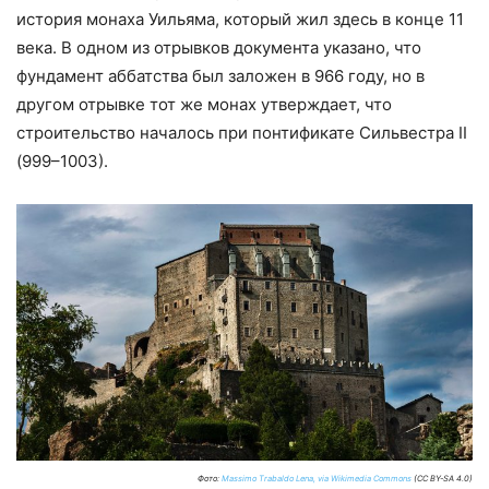
история монаха Уильяма, который жил здесь в конце 11
века. В одном из отрывков документа указано, что
фундамент аббатства был заложен в 966 году, но в
другом отрывке тот же монах утверждает, что
строительство началось при понтификате Сильвестра II
(999–1003).
Фото:
Massimo Trabaldo Lena, via Wikimedia Commons
(CC BY-SA 4.0)