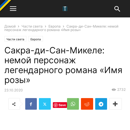
Домой
Части света
Европа
Сакра-ди-Сан-Микеле: немой
персонаж легендарного романа «Имя розы»
Части света
Европа
Сакра-ди-Сан-Микеле:
немой персонаж
легендарного романа «Имя
розы»
2732
23.10.2020
Save