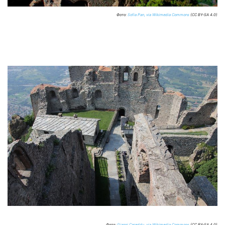
Фото:
Sofia Pan, via Wikimedia Commons
(CC BY-SA 4.0)
Фото:
Gianni Careddu, via Wikimedia Commons
(CC BY-SA 4.0)