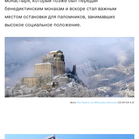
монастыря, который позже был передан
бенедиктинским монахам и вскоре стал важным
местом остановки для паломников, занимавших
высокое социальное положение.
Фото:
Elio Pallard, via Wikimedia Commons
(CC BY-SA 4.0)