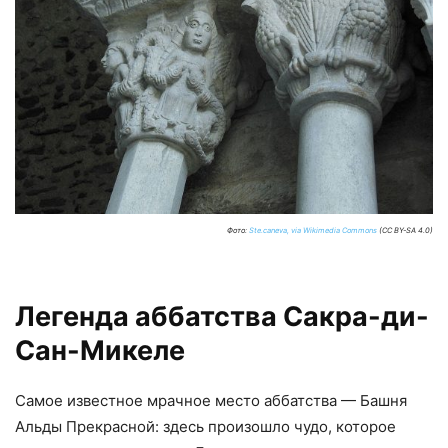
Фото:
Ste.caneva, via Wikimedia Commons
(CC BY-SA 4.0)
Легенда аббатства Сакра-ди-
Сан-Микеле
Самое известное мрачное место аббатства — Башня
Альды Прекрасной: здесь произошло чудо, которое