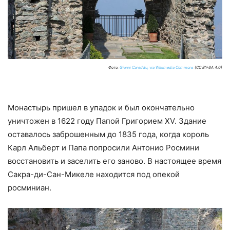
Фото:
Gianni Careddu, via Wikimedia Commons
(CC BY-SA 4.0)
Монастырь пришел в упадок и был окончательно
уничтожен в 1622 году Папой Григорием XV. Здание
оставалось заброшенным до 1835 года, когда король
Карл Альберт и Папа попросили Антонио Росмини
восстановить и заселить его заново. В настоящее время
Сакра-ди-Сан-Микеле находится под опекой
росминиан.