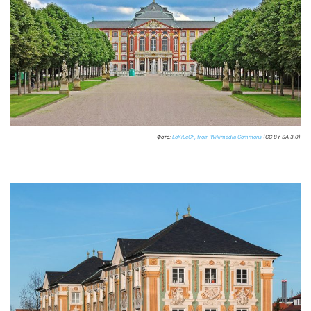
Фото:
LoKiLeCh, from Wikimedia Commons
(CC BY-SA 3.0)