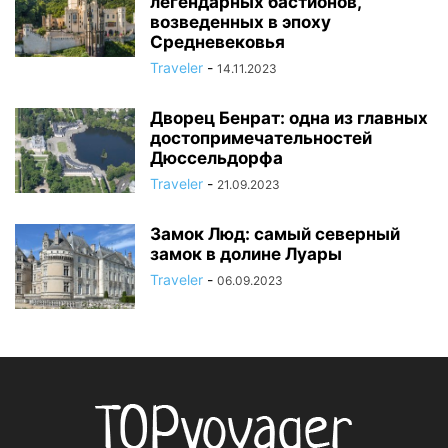
легендарных бастионов,
возведенных в эпоху
Средневековья
Traveler
-
14.11.2023
Дворец Бенрат: одна из главных
достопримечательностей
Дюссельдорфа
Traveler
-
21.09.2023
Замок Люд: самый северный
замок в долине Луары
Traveler
-
06.09.2023