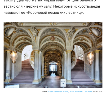
высоту. Два изогнутых марша ведут от центрального
вестибюля к верхнему залу. Некоторые искусствоведы
называют ее «Королевой немецких лестниц».
Фото:
Hubert Berberich (HubiB), from Wikimedia Commons
(CC BY 3.0)