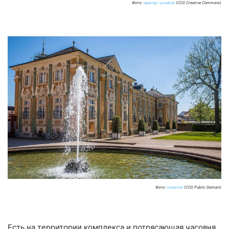
Фото:
lapping / pixabay
(CC0 Creative Commons)
Фото:
maxpixel
(CC0 Public Domain)
Есть на территории комплекса и потрясающая часовня.