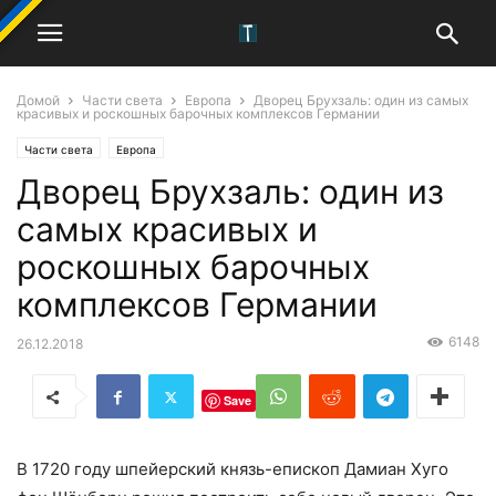
Домой
Части света
Европа
Дворец Брухзаль: один из самых
красивых и роскошных барочных комплексов Германии
Части света
Европа
Дворец Брухзаль: один из
самых красивых и
роскошных барочных
комплексов Германии
6148
26.12.2018
Save
В 1720 году шпейерский князь-епископ Дамиан Хуго