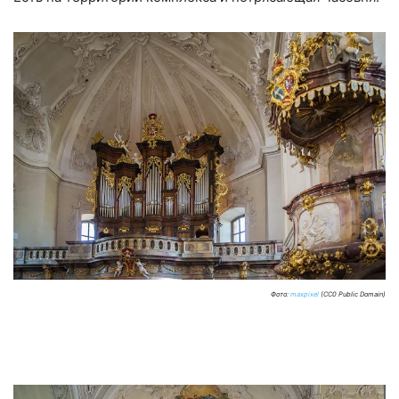
Фото:
maxpixel
(CC0 Public Domain)