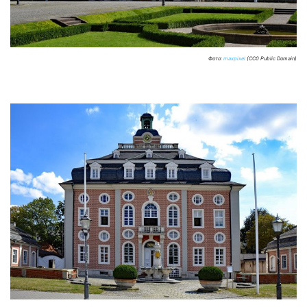
Фото:
maxpixel
(CC0 Public Domain)