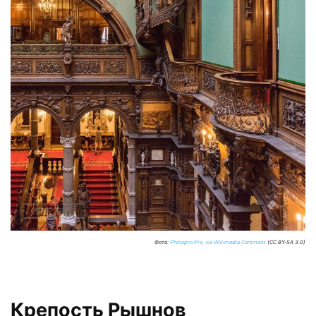
Фото:
Photopro Pro, via Wikimedia Commons
(CC BY-SA 3.0)
Крепость Рышнов