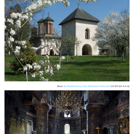
Фото:
By Madalinfocsa, from Wikimedia Commons
(CC BY-SA 3.0 ro)