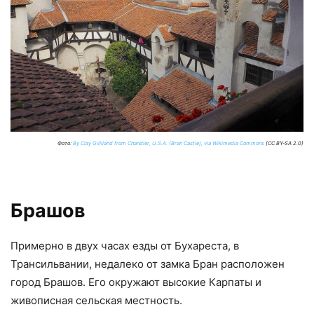
Фото:
By Clay Gilliland from Chandler, U.S.A. (Bran Castle), via Wikimedia Commons
(CC BY-SA 2.0)
Брашов
Примерно в двух часах езды от Бухареста, в
Трансильвании, недалеко от замка Бран расположен
город Брашов. Его окружают высокие Карпаты и
живописная сельская местность.