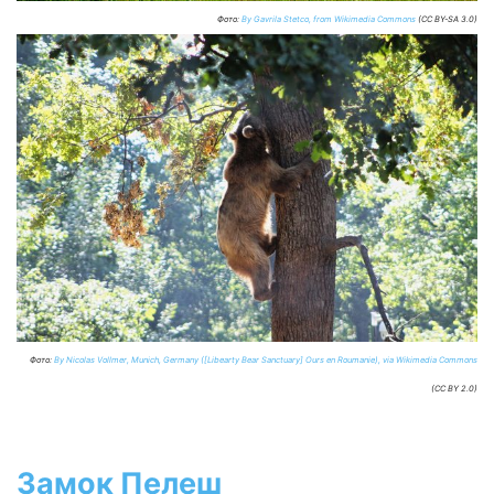
Фото:
By Gavrila Stetco, from Wikimedia Commons
(CC BY-SA 3.0)
Фото:
By Nicolas Vollmer, Munich, Germany ([Libearty Bear Sanctuary] Ours en Roumanie), via Wikimedia Commons
(CC BY 2.0)
Замок Пелеш