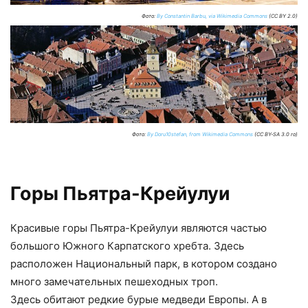
Фото:
By Constantin Barbu, via Wikimedia Commons
(CC BY 2.0)
Фото:
By Doru10stefan, from Wikimedia Commons
(CC BY-SA 3.0 ro)
Горы Пьятра-Крейулуи
Красивые горы Пьятра-Крейулуи являются частью
большого Южного Карпатского хребта. Здесь
расположен Национальный парк, в котором создано
много замечательных пешеходных троп.
Здесь обитают редкие бурые медведи Европы. А в