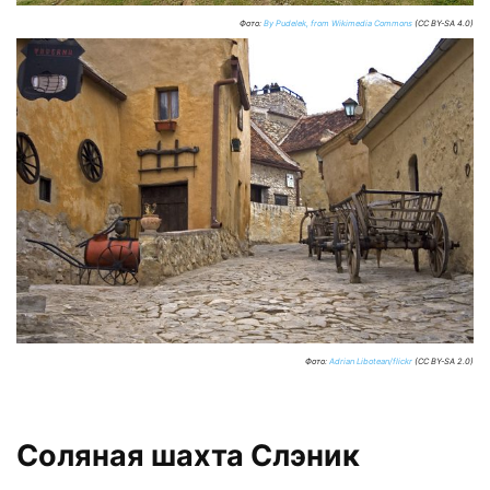
Фото:
By Pudelek, from Wikimedia Commons
(CC BY-SA 4.0)
Фото:
Adrian Libotean/flickr
(CC BY-SA 2.0)
Соляная шахта Слэник