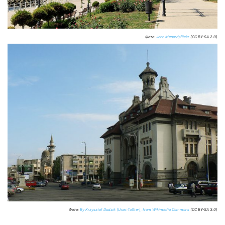
Фото:
John Menard/flickr
(CC BY-SA 2.0)
Фото:
By Krzysztof Dudzik (User:ToSter), from Wikimedia Commons
(CC BY-SA 3.0)