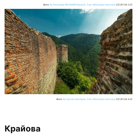
Фото:
By Emmanuel BRUNNER Manu25, from Wikimedia Commons
(CC BY-SA 3.0)
Фото:
By Ciprian Samihaian, from Wikimedia Commons
(CC BY-SA 4.0)
Крайова