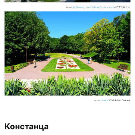
Фото:
By Mvelam, from Wikimedia Commons
(CC BY-SA 3.0)
Фото:
pxhere
(CC0 Public Domain)
Констанца