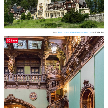
Фото:
Photopro Pro, via Wikimedia Commons
(CC BY-SA 3.0)
Save