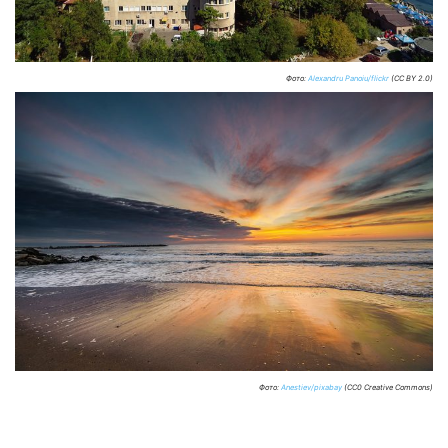
Фото:
Alexandru Panoiu/flickr
(CC BY 2.0)
Фото:
Anestiev/pixabay
(CC0 Creative Commons)