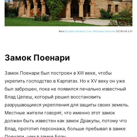
Фото:
By Radu Ana Maria, from Wikimedia Commons
(CC BY-SA 3.0)
Замок Поенари
Замок Поенари был построен в XIII веке, чтобы
укрепить господство в Карпатах. Но к XV веку он уже
был заброшен, пока не появился печально известный
Влад Цепеш, который решил восстановить
разрушающиеся укрепления для защиты своих земель.
Местные жители говорят, что именно этот замок
должен быть известен как замок Дракулы, потому что
Влад, прототип персонажа, больше пребывал в замке
Поенари, чем в замке Бран.