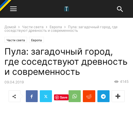
Домой
Части света
Европа
Пула: загадочный город, где
соседствуют древность и современность
Части света
Европа
Пула: загадочный город,
где соседствуют древность
и современность
4145
09.04.2019
Save