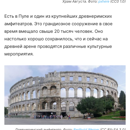
Храм Августа. Фото:
pxhere
(CC0 1.0)
Есть в Пуле и один из крупнейших древнеримских
амфитеатров. Это грандиозное сооружение в свое
время вмещало свыше 20 тысяч человек. Оно
настолько хорошо сохранилось, что и сейчас на
древней арене проводятся различные культурные
мероприятия.
Древнеримский амфитеатр. Фото:
Berthold Werner
(CC BY-SA 3.0)