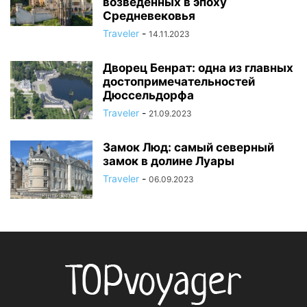
возведенных в эпоху
Средневековья
Traveler
-
14.11.2023
Дворец Бенрат: одна из главных
достопримечательностей
Дюссельдорфа
Traveler
-
21.09.2023
Замок Люд: самый северный
замок в долине Луары
Traveler
-
06.09.2023