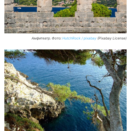
Амфитеатр. Фото:
HutchRock / pixabay
(Pixabay License)