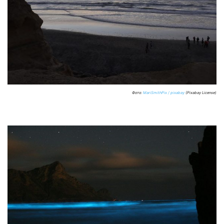
Фото:
MariSmithPix / pixabay
(Pixabay License)