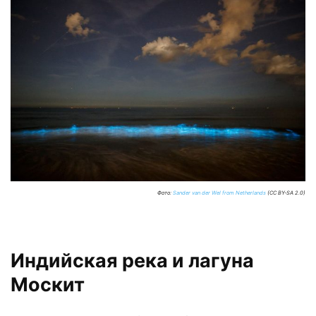
Фото:
Sander van der Wel from Netherlands
(CC BY-SA 2.0)
Индийская река и лагуна
Москит