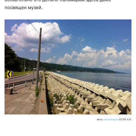
посвящен музей.
Фото:
comachiangel
(CC BY 3.0)