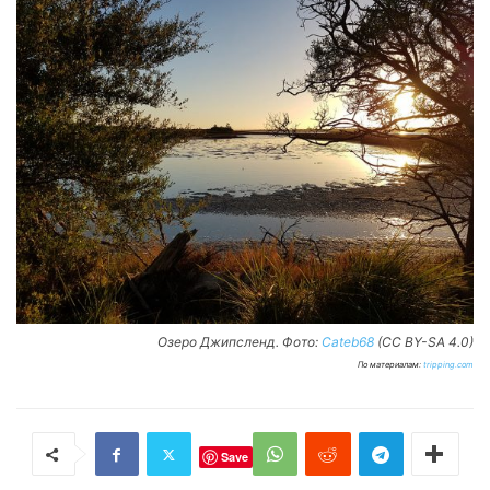
Озеро Джипсленд. Фото:
Cateb68
(CC BY-SA 4.0)
По материалам:
tripping.com
Save