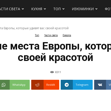
АСТИ СВЕТА
КУХНЯ
ТОП
ИЗЮМИНКИ
ФО
а Европы, которые удивят вас своей красотой
Топ
Части света
Европа
х
е места Европы, котор
своей красотой
6511
WhatsApp
ReddIt
Telegram
V