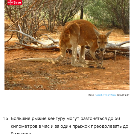
Save
Фото:
Robert Nyman/flickr
(CC BY 2.0)
Большие рыжие кенгуру могут разгоняться до 56
километров в час и за один прыжок преодолевать до
9 метров.