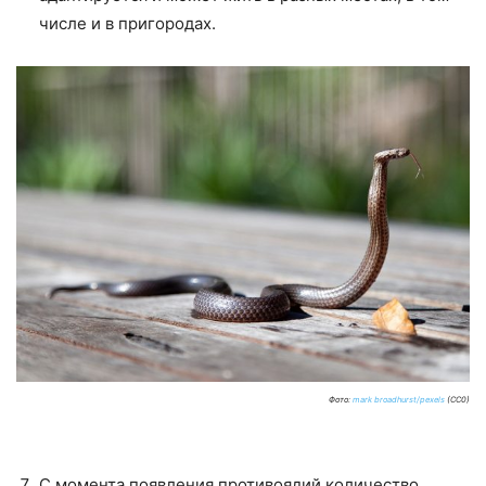
числе и в пригородах.
Фото:
mark broadhurst/pexels
(CC0)
С момента появления противоядий количество