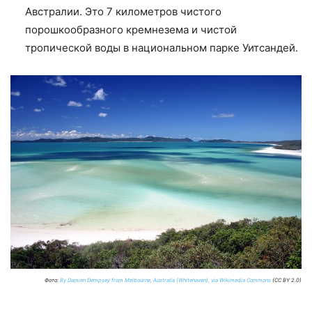
Австралии. Это 7 километров чистого
порошкообразного кремнезема и чистой
тропической воды в национальном парке Уитсандей.
Фото:
By Damien Dempsey from Melbourne, Australia (Whitehaven), via Wikimedia Commons
(CC BY 2.0)