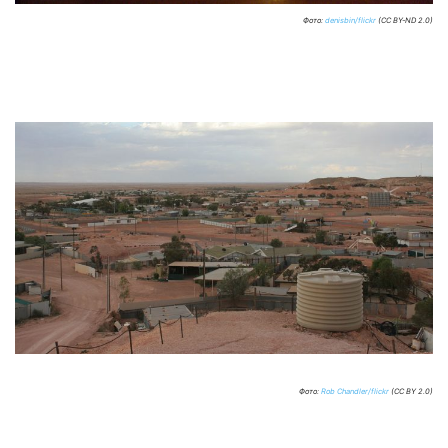
Фото:
denisbin/flickr
(CC BY-ND 2.0)
Фото:
Rob Chandler/flickr
(CC BY 2.0)