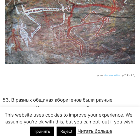
Фото:
sboneham/flickr
(CC BY 2.0)
В разных общинах аборигенов были разные
прически. Некоторые женщины брили головы, а
This website uses cookies to improve your experience. We'll
некоторые носили короткие волосы. Поскольку тела
assume you're ok with this, but you can opt-out if you wish.
европейских мужчин и женщин, которые основали
Читать больше
Принять
Reject
первые поселения на Австралийском континенте,