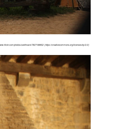
ww.flickr.com/photos/zanthraxnl/7827198852/ (https://creativecommons.org/licenses/by/2.0/)