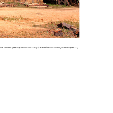
ww.flickr.com/photos/g-alain/7757223006/ (https://creativecommons.org/licenses/by-sa/2.0/)