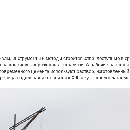
алы, инструменты и методы строительства, доступные в ср
 на повозках, запряженных лошадями. А рабочие на стен
 современного цемента используют раствор, изготовленный и
ерепица подлинная и относится к XIII веку — предполагаемо