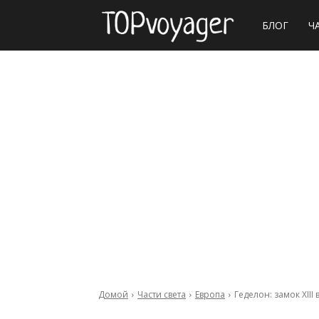
Сайт
БЛОГ
Ч
о
путешествия
Домой
Части света
Европа
Геделон: замок XIII