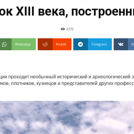
ок XIII века, построенн
2372
WhatsApp
ReddIt
Telegram
V
нции проходит необычный исторический и археологический 
ков, плотников, кузнецов и представителей других професс