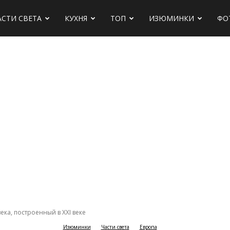
АСТИ СВЕТА
КУХНЯ
ТОП
ИЗЮМИНКИ
ФО
х
 века, построенный в XXI веке
Изюминки
Части света
Европа