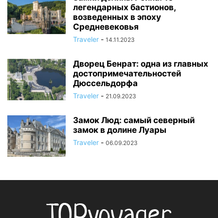
легендарных бастионов,
возведенных в эпоху
Средневековья
Traveler
-
14.11.2023
Дворец Бенрат: одна из главных
достопримечательностей
Дюссельдорфа
Traveler
-
21.09.2023
Замок Люд: самый северный
замок в долине Луары
Traveler
-
06.09.2023