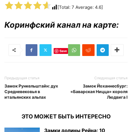
[Total:
7
Average:
4.6
]
Коринфский канал на карте:
Save
Предыдущая статья
Следующая статья
Замок Рункельштайн: дух
Замок Йоханнесбург:
Средневековья в
«Баварская Ницца» короля
итальянских альпах
Людвига I
ЭТО МОЖЕТ БЫТЬ ИНТЕРЕСНО
Замки долины Рейна: 10