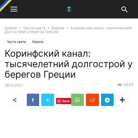
Домой
Части света
Европа
Коринфский канал: тысячелетний
долгострой у берегов Греции
Части света
Европа
Коринфский канал:
тысячелетний долгострой у
берегов Греции
3343
28.12.2021
Save