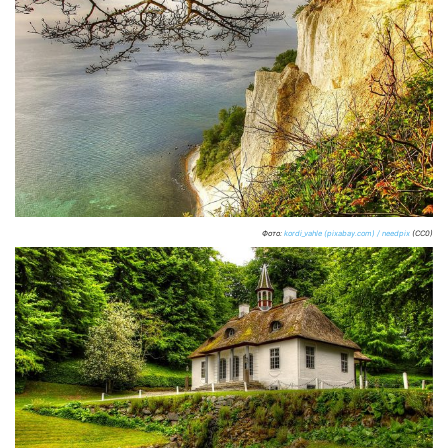
Фото:
kordi_vahle (pixabay.com) / needpix
(CC0)