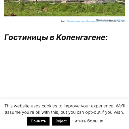
По материалам:
planetware
Фото:
David Huang from Copenhagen, Denmark
(CC BY-SA 2.0)
Гостиницы в Копенгагене:
This website uses cookies to improve your experience. We'll
assume you're ok with this, but you can opt-out if you wish.
Читать больше
Принять
Reject