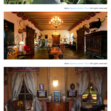
Фото:
Egeskov_Castle / flickr
(All rights reserved)
Фото:
Egeskov_Castle / flickr
(All rights reserved)