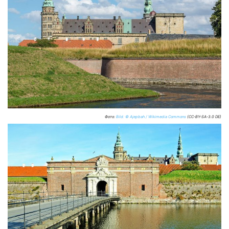
Фото:
Bild: © Ajepbah / Wikimedia Commons
(CC-BY-SA-3.0 DE)