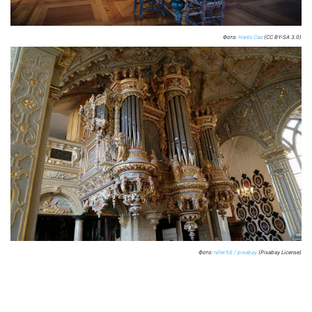
Фото:
Hanlu Cao
(CC BY-SA 3.0)
Фото:
niller56 / pixabay
(Pixabay License)