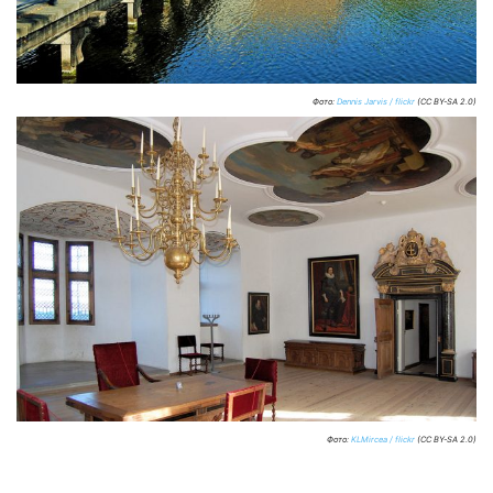
Фото:
Dennis Jarvis / flickr
(CC BY-SA 2.0)
Фото:
KLMircea / flickr
(CC BY-SA 2.0)