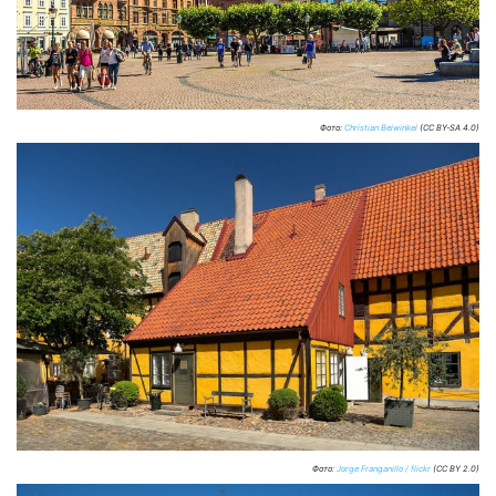
Фото:
Christian Beiwinkel
(CC BY-SA 4.0)
Фото:
Jorge Franganillo / flickr
(CC BY 2.0)