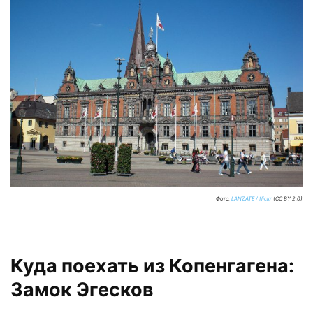
Фото:
LANZATE / flickr
(CC BY 2.0)
Куда поехать из Копенгагена:
Замок Эгесков