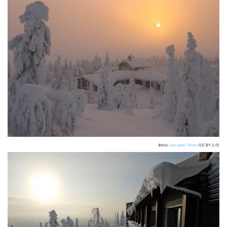
Фото:
Leo-setä / flickr
(CC BY 2.0)