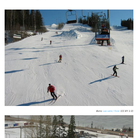
Фото:
Leo-setä / flickr
(CC BY 2.0)