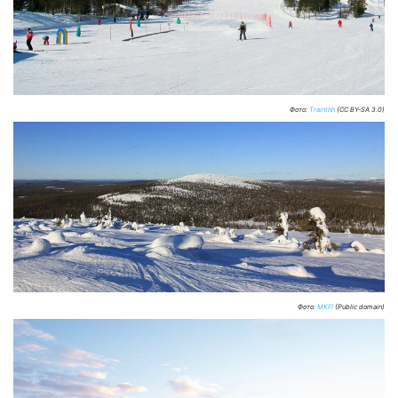
Фото:
Trainthh
(CC BY-SA 3.0)
Фото:
MKFI
(Public domain)