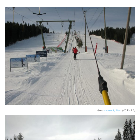
Фото:
Leo-setä / flickr
(CC BY 2.0)