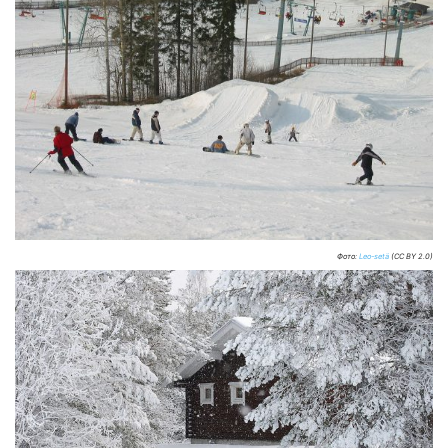
Фото:
Leo-setä
(CC BY 2.0)