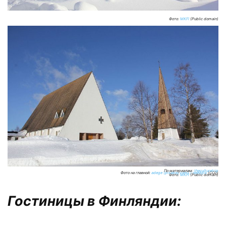
Фото:
MKFI
(Public domain)
По материалам:
theculturetrip
Фото на главной:
adege (pixabay.com) / needpix
(CC0)
Фото:
MKFI
(Public domain)
Гостиницы в Финляндии: