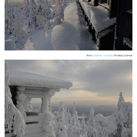
Фото:
phankos / pixabay
(Pixabay License)