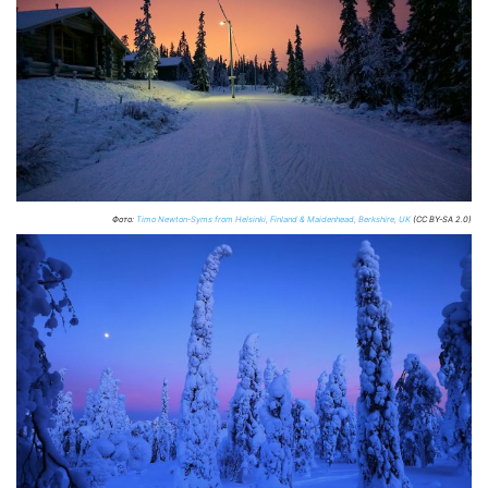
Фото:
Timo Newton-Syms from Helsinki, Finland & Maidenhead, Berkshire, UK
(CC BY-SA 2.0)