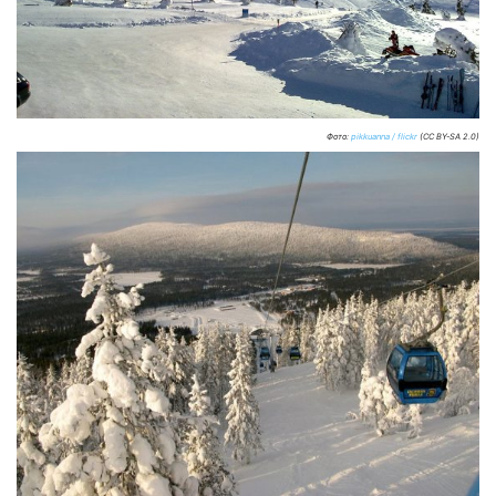
Фото:
pikkuanna / flickr
(CC BY-SA 2.0)