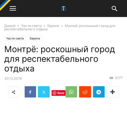
Домой
Части света
Европа
Монтрё: роскошный город для
респектабельного отдыха
Части света
Европа
Монтрё: роскошный город
для респектабельного
отдыха
3177
30.12.2016
Save