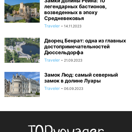
Замки долины Рейна: 10
легендарных бастионов,
возведенных в эпоху
Средневековья
Traveler
-
14.11.2023
Дворец Бенрат: одна из главных
достопримечательностей
Дюссельдорфа
Traveler
-
21.09.2023
Замок Люд: самый северный
замок в долине Луары
Traveler
-
06.09.2023