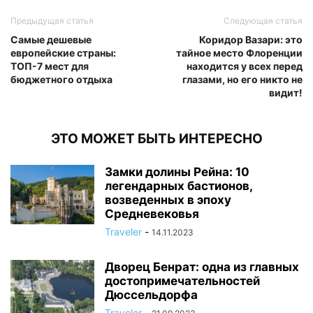
Предыдущая статья
Следующая статья
Самые дешевые
Коридор Вазари: это
европейские страны:
тайное место Флоренции
ТОП-7 мест для
находится у всех перед
бюджетного отдыха
глазами, но его никто не
видит!
ЭТО МОЖЕТ БЫТЬ ИНТЕРЕСНО
Замки долины Рейна: 10
легендарных бастионов,
возведенных в эпоху
Средневековья
Traveler
-
14.11.2023
Дворец Бенрат: одна из главных
достопримечательностей
Дюссельдорфа
Traveler
-