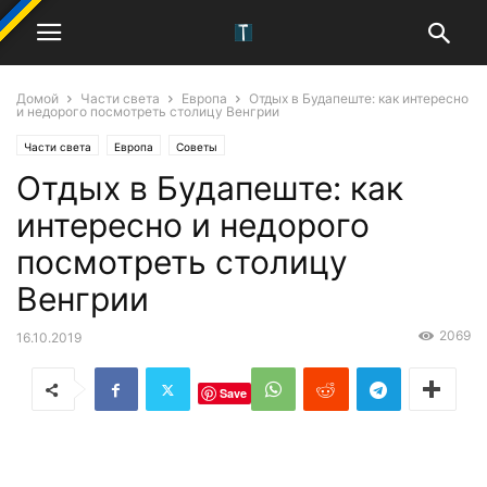
Домой
Части света
Европа
Отдых в Будапеште: как интересно
и недорого посмотреть столицу Венгрии
Части света
Европа
Советы
Отдых в Будапеште: как
интересно и недорого
посмотреть столицу
Венгрии
2069
16.10.2019
Save