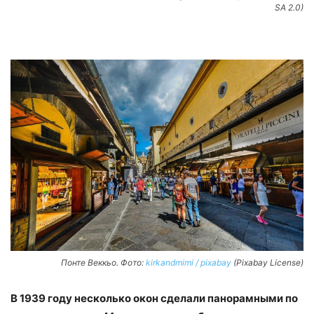
SA 2.0)
Понте Веккьо. Фото:
kirkandmimi / pixabay
(Pixabay License)
В 1939 году несколько окон сделали панорамными по