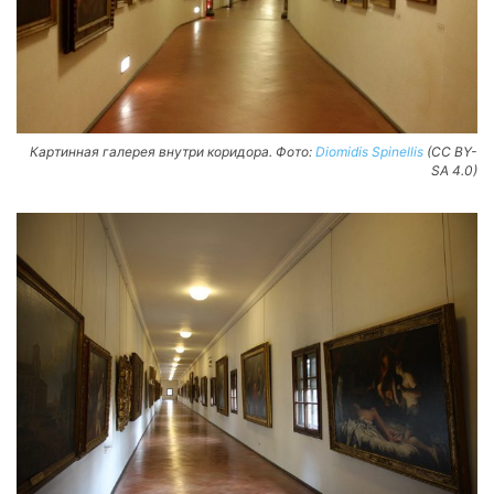
Картинная галерея внутри коридора. Фото:
Diomidis Spinellis
(CC BY-
SA 4.0)