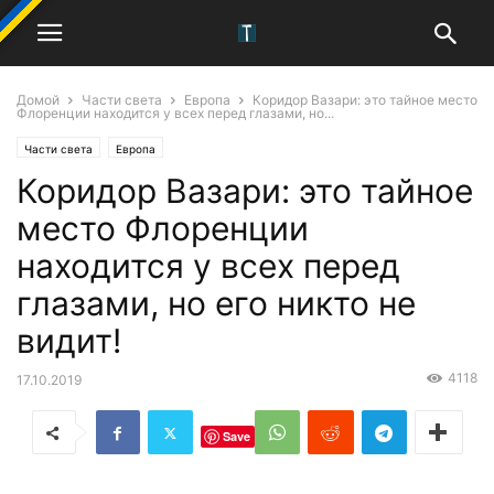
Домой
Части света
Европа
Коридор Вазари: это тайное место
Флоренции находится у всех перед глазами, но...
Части света
Европа
Коридор Вазари: это тайное
место Флоренции
находится у всех перед
глазами, но его никто не
видит!
4118
17.10.2019
Save