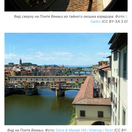
Вид сверху на Понте Веккьо из тайного окошка коридора. Фото:
I,
Sailko
(CC BY-SA 3.0)
Вид на Понте Веккьо. Фото:
Dave & Margie Hill / Kleerup / flickr
(CC BY-