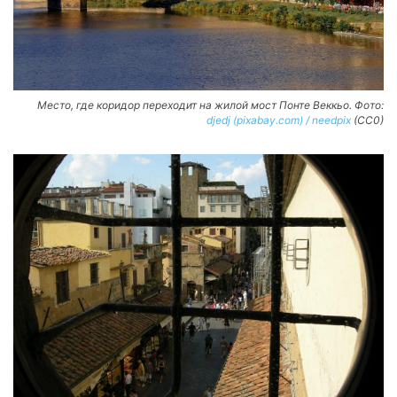
Место, где коридор переходит на жилой мост Понте Веккьо. Фото:
djedj (pixabay.com) / needpix
(CC0)