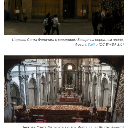
Церковь Санта Феличита с коридором Вазари на переднем плане.
Фото:
I, Sailko
(CC BY-SA 3.0)
Церковь Санта Феличита внутри. Фото:
Szilas
(Public domain)