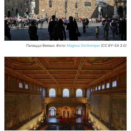
Палаццо Веккьо. Фото:
Magnus Gertkemper
(CC BY-SA 3.0)