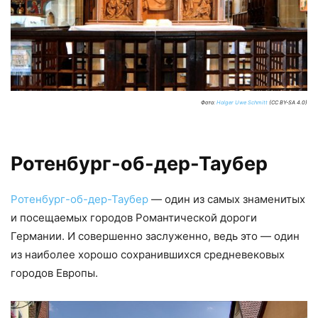
Фото:
Holger Uwe Schmitt
(CC BY-SA 4.0)
Ротенбург-об-дер-Таубер
Ротенбург-об-дер-Таубер
— один из самых знаменитых
и посещаемых городов Романтической дороги
Германии. И совершенно заслуженно, ведь это — один
из наиболее хорошо сохранившихся средневековых
городов Европы.