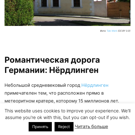
Фото:
Tobi Merk
(CC BY 3.0)
Романтическая дорога
Германии: Нёрдлинген
Небольшой средневековый город
Нёрдлинген
примечателен тем, что расположен прямо в
метеоритном кратере, которому 15 миллионов лет.
Также город знаменит тем, что в нем сохранилась
This website uses cookies to improve your experience. We'll
неповрежденной древняя крепостная стена. Одна из
assume you're ok with this, but you can opt-out if you wish.
знаковых местных достопримечательностей — церковь
Читать больше
Принять
Reject
Святого Георгия и башня Даниэль.