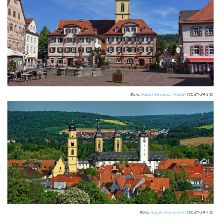
Фото:
Hubert Berberich (HubiB)
(CC BY-SA 3.0)
Фото:
Holger Uwe Schmitt
(CC BY-SA 4.0)