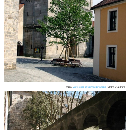
Фото:
GreyHound at German Wikipedia
(CC BY-SA 2.0 de)