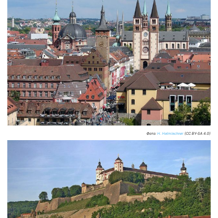
Фото:
H. Helmlechner
(CC BY-SA 4.0)