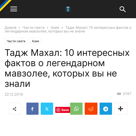
Домой
Части света
Азия
Тадж Махал: 10 интересных фактов о
легендарном мавзолее, которых вы не знали
Части света
Азия
Тадж Махал: 10 интересных
фактов о легендарном
мавзолее, которых вы не
знали
3747
22.12.2019
Save