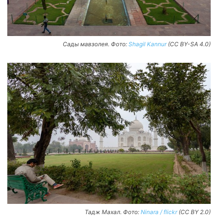
Сады мавзолея. Фото:
Shagil Kannur
(CC BY-SA 4.0)
Тадж Махал. Фото:
Ninara / flickr
(CC BY 2.0)