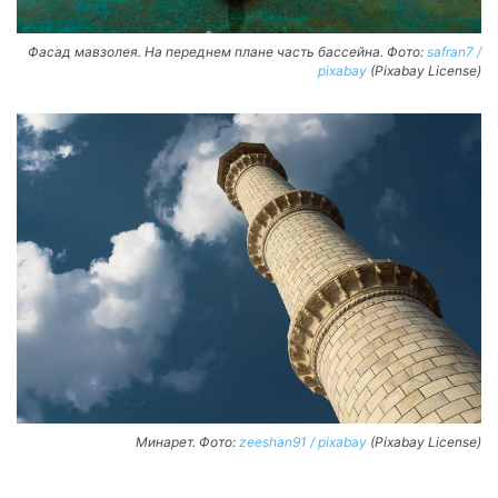
Фасад мавзолея. На переднем плане часть бассейна. Фото:
safran7 /
pixabay
(Pixabay License)
Минарет. Фото:
zeeshan91 / pixabay
(Pixabay License)