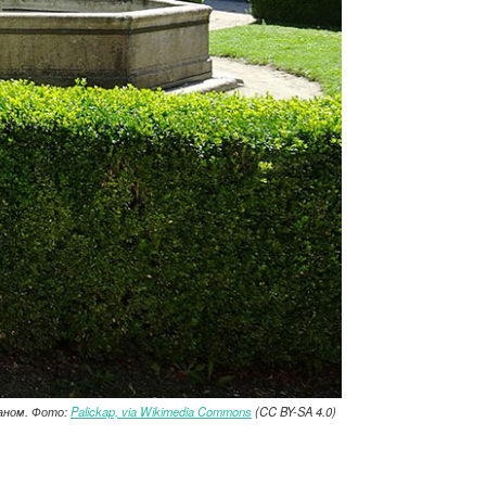
аном. Фото:
Palickap, via Wikimedia Commons
(CC BY-SA 4.0)