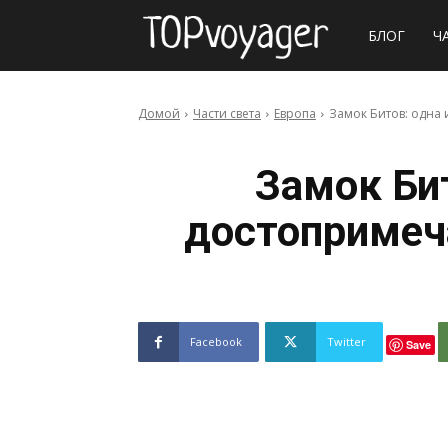
Сайт
БЛОГ
Ч
о
Домой
Части света
Европа
Замок Битов: одна
путешествия
Замок Би
достопримеч
Facebook
Twitter
Save