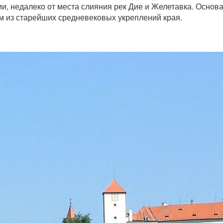
 недалеко от места слияния рек Дие и Желетавка. Основа
м из старейших средневековых укреплений края.