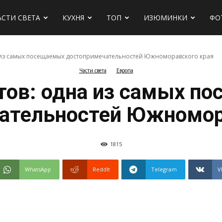
АСТИ СВЕТА
КУХНЯ
ТОП
ИЗЮМИНКИ
ФО
 из самых посещаемых достопримечательностей Южноморавского края
Части света
Европа
х
тов: одна из самых п
ательностей Южномор
1815
WhatsApp
ReddIt
Telegram
V