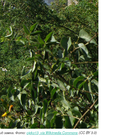
ид замка. Фото:
cipko13, via Wikimedia Commons
(CC BY 3.0)