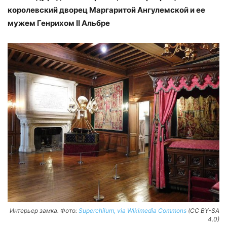
королевский дворец Маргаритой Ангулемской и ее
мужем Генрихом II Альбре
Интерьер замка. Фото:
Superchilum, via Wikimedia Commons
(CC BY-SA
4.0)