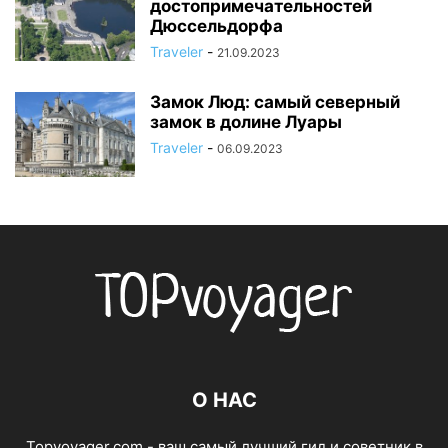
достопримечательностей
Дюссельдорфа
Traveler
-
21.09.2023
Замок Люд: самый северный
замок в долине Луары
Traveler
-
06.09.2023
О НАС
Topvoyager.com - ваш самый лучший гид и советник в