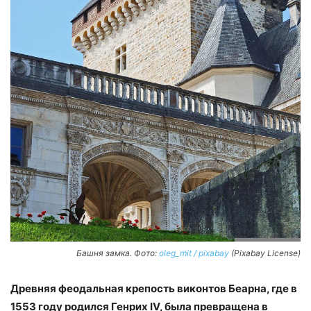
Башня замка. Фото:
oleg_mit / pixabay
(Pixabay License)
Древняя феодальная крепость виконтов Беарна, где в
1553 году родился Генрих IV, была превращена в