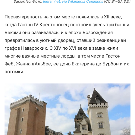
Замок По. Фото:
Ineremhat, via Wikimedia Commons
(CC BY-SA 3.0)
Первая крепость на этом месте появилась в XII веке,
когда Гастон IV Крестоносец построил здесь три башни.
Веками она развивалась, и к эпохе Возрождения
превратилась в уютный дворец, ставший резиденцией
графов Наваррских. С XIV по XVI века в замке жили
многие важные местные лорды, в том числе Гастон
Феб, Жанна д’Альбре, ее дочь Екатерина де Бурбон и их
потомки.