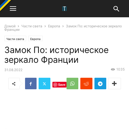
Домой
Части света
Европа
Замок По: историческое зеркало
Франции
Части света
Европа
Замок По: историческое
зеркало Франции
1035
31.08.2022
Save