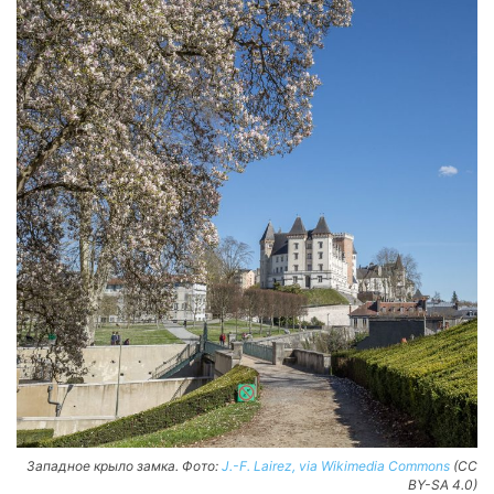
Западное крыло замка. Фото:
J.-F. Lairez, via Wikimedia Commons
(CC
BY-SA 4.0)