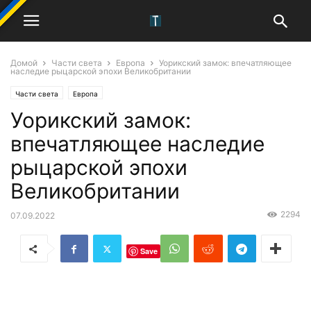
Домой
Части света
Европа
Уорикский замок: впечатляющее
наследие рыцарской эпохи Великобритании
Части света
Европа
Уорикский замок:
впечатляющее наследие
рыцарской эпохи
Великобритании
2294
07.09.2022
Save