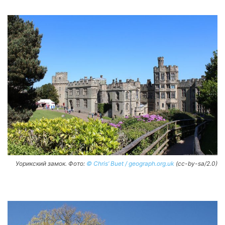
Уорикский замок. Фото:
© Chris’ Buet / geograph.org.uk
(cc-by-sa/2.0)