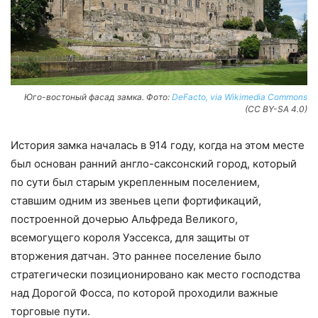
Юго-востоный фасад замка. Фото:
DeFacto, via Wikimedia Commons
(CC BY-SA 4.0)
История замка началась в 914 году, когда на этом месте
был основан ранний англо-саксонский город, который
по сути был старым укрепленным поселением,
ставшим одним из звеньев цепи фортификаций,
построенной дочерью Альфреда Великого,
всемогущего короля Уэссекса, для защиты от
вторжения датчан. Это раннее поселение было
стратегически позиционировано как место господства
над Дорогой Фосса, по которой проходили важные
торговые пути.