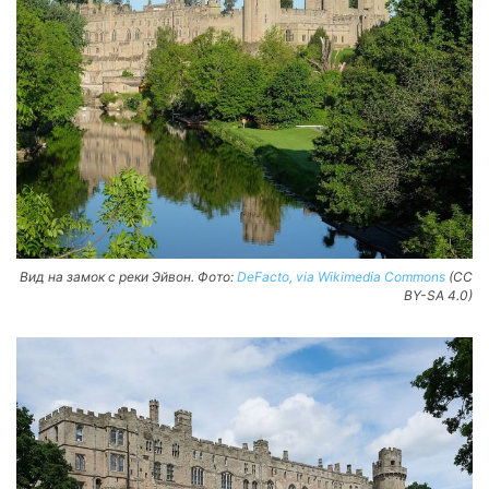
Вид на замок с реки Эйвон. Фото:
DeFacto, via Wikimedia Commons
(CC
BY-SA 4.0)