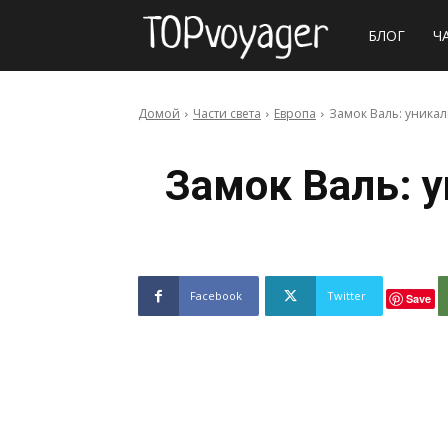
Сайт
БЛОГ
Ч
о
Домой
Части света
Европа
Замок Валь: уникал
путешествия
Замок Валь: у
Facebook
Twitter
Save