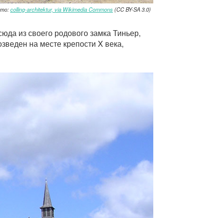
ото:
colling-architektur, via Wikimedia Commons
(CC BY-SA 3.0)
юда из своего родового замка Тиньер,
зведен на месте крепости X века,