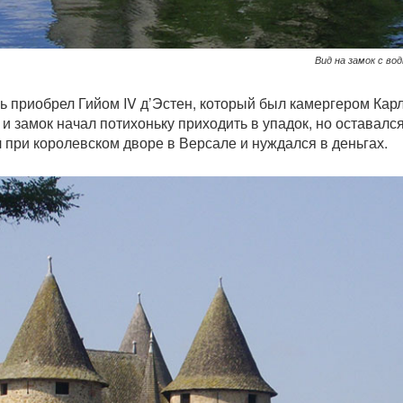
Вид на замок с во
 приобрел Гийом IV д’Эстен, который был камергером Карла
 замок начал потихоньку приходить в упадок, но оставался 
при королевском дворе в Версале и нуждался в деньгах.