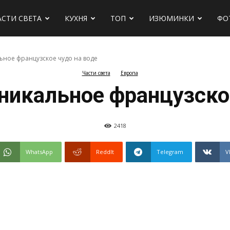
АСТИ СВЕТА
КУХНЯ
ТОП
ИЗЮМИНКИ
ФО
ьное французское чудо на воде
Части света
Европа
х
никальное французско
2418
WhatsApp
ReddIt
Telegram
V