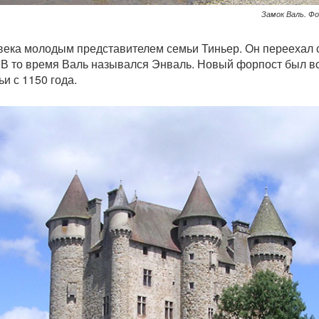
Замок Валь. Ф
 века молодым представителем семьи Тиньер. Он переехал с
 В то время Валь назывался Энваль. Новый форпост был во
и с 1150 года.