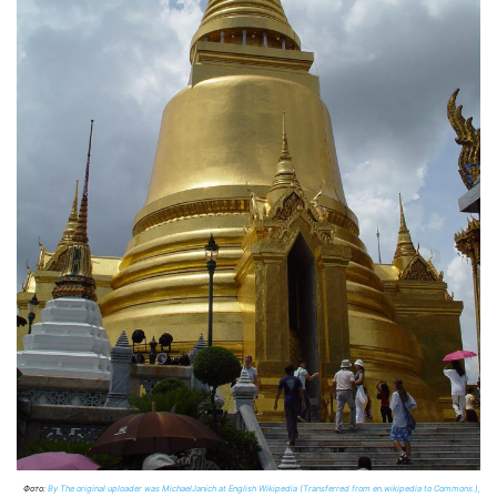
Фото:
By The original uploader was MichaelJanich at English Wikipedia (Transferred from en.wikipedia to Commons.),