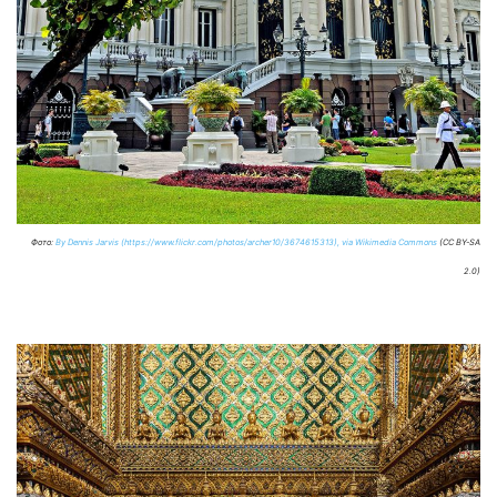
Фото:
By Dennis Jarvis (https://www.flickr.com/photos/archer10/3674615313), via Wikimedia Commons
(CC BY-SA
2.0)