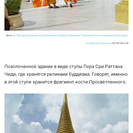
Фото:
By The original uploader was MichaelJanich at English Wikipedia (Transferred from en.wikipedia to Commons.),
via Wikimedia Commons
(CC-BY-SA-3.0)
Позолоченное здание в виде ступы Пхра Сри Раттана
Чеди, где хранятся реликвии буддизма. Говорят, именно
в этой ступе хранится фрагмент кости Просветленного.