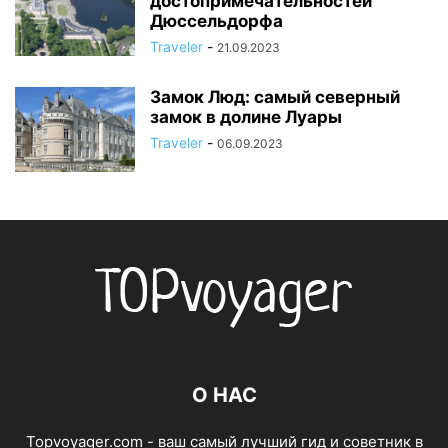
достопримечательностей
Дюссельдорфа
Traveler
-
21.09.2023
Замок Люд: самый северный
замок в долине Луары
Traveler
-
06.09.2023
О НАС
Topvoyager.com - ваш самый лучший гид и советник в