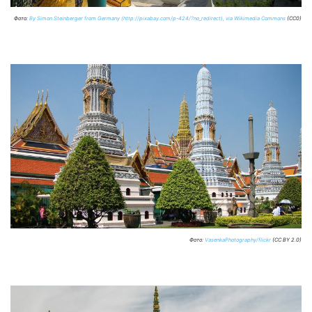
Фото:
By Simon Steinberger from Germany (http://pixabay.com/p-424/?no_redirect), via Wikimedia Commons
(CC0)
Фото:
VasenkaPhotography/flickr
(CC BY 2.0)