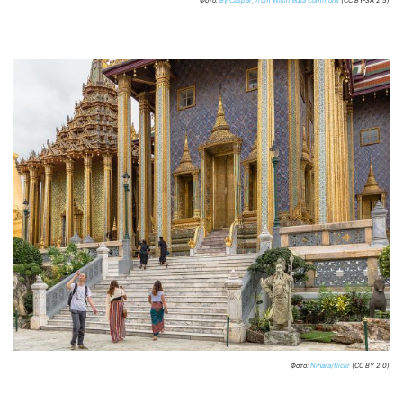
Фото:
By Caspar, from Wikimedia Commons
(CC BY-SA 2.5)
Фото:
Ninara/flickr
(CC BY 2.0)