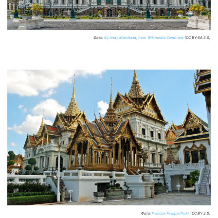
Фото:
By Andy Marchand, from Wikimedia Commons
(CC BY-SA 3.0)
Фото:
François Philipp/flickr
(CC BY 2.0)