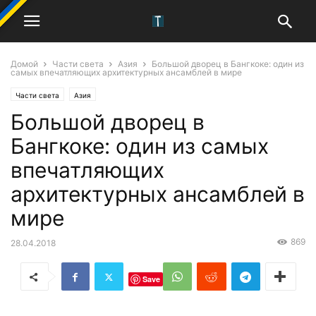
Домой
Части света
Азия
Большой дворец в Бангкоке: один из
самых впечатляющих архитектурных ансамблей в мире
Части света
Азия
Большой дворец в
Бангкоке: один из самых
впечатляющих
архитектурных ансамблей в
мире
869
28.04.2018
Save