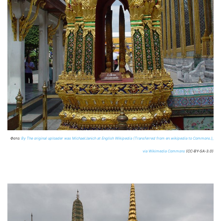
Фото:
By The original uploader was MichaelJanich at English Wikipedia (Transferred from en.wikipedia to Commons.),
via Wikimedia Commons
(CC-BY-SA-3.0)