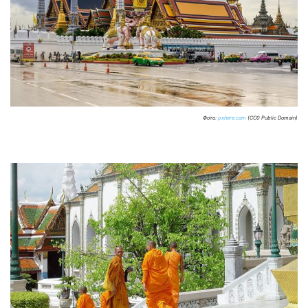
Фото:
pxhere.com
(CC0 Public Domain)