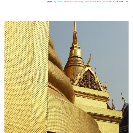
Фото:
By Phillip Maiwald (Nikopol), from Wikimedia Commons
(CC BY-SA 3.0)