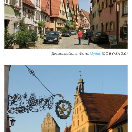
Динкельсбюль. Фото:
Mylius
(CC BY-SA 3.0)