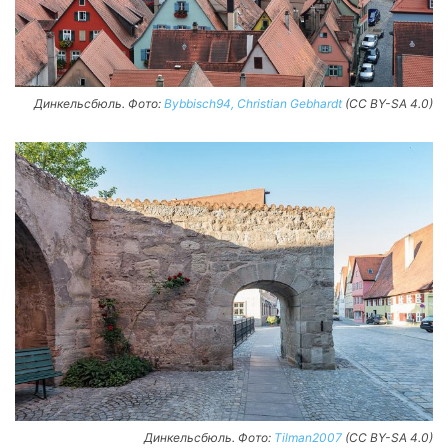
Динкельсбюль. Фото:
Bybbisch94, Christian Gebhardt
(CC BY-SA 4.0)
Динкельсбюль. Фото:
Tilman2007
(CC BY-SA 4.0)