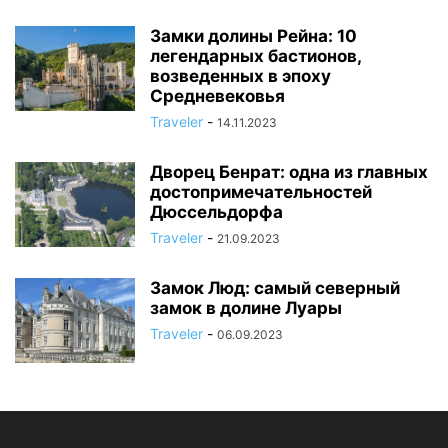
Замки долины Рейна: 10
легендарных бастионов,
возведенных в эпоху
Средневековья
Traveler
-
14.11.2023
Дворец Бенрат: одна из главных
достопримечательностей
Дюссельдорфа
Traveler
-
21.09.2023
Замок Люд: самый северный
замок в долине Луары
Traveler
-
06.09.2023