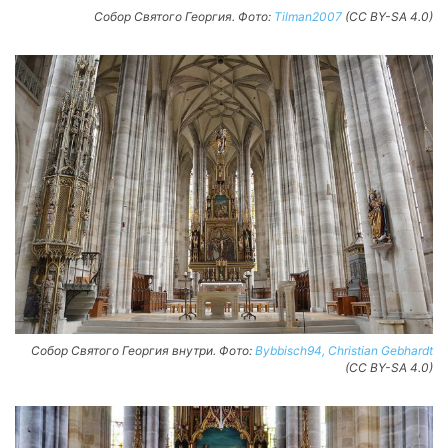
Собор Святого Георгия. Фото:
Tilman2007
(CC BY-SA 4.0)
Собор Святого Георгия внутри. Фото:
Bybbisch94, Christian Gebhardt
(CC BY-SA 4.0)