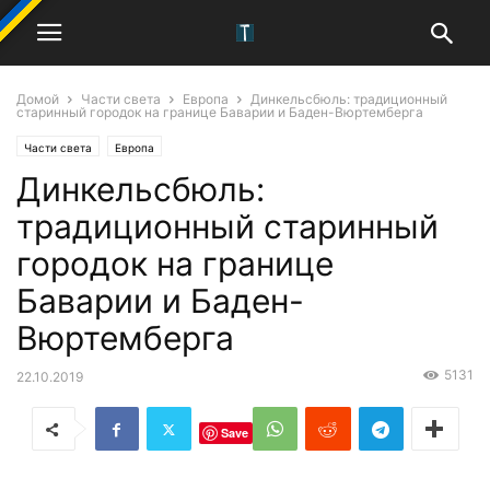
Домой
Части света
Европа
Динкельсбюль: традиционный
старинный городок на границе Баварии и Баден-Вюртемберга
Части света
Европа
Динкельсбюль:
традиционный старинный
городок на границе
Баварии и Баден-
Вюртемберга
5131
22.10.2019
Save