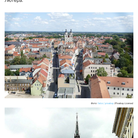
Лютера.
Фото:
falco / pixabay
(Pixabay License)