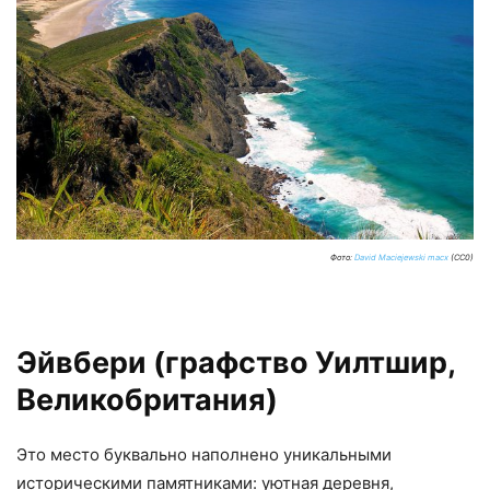
Фото:
David Maciejewski macx
(CC0)
Эйвбери (графство Уилтшир,
Великобритания)
Это место буквально наполнено уникальными
историческими памятниками: уютная деревня,