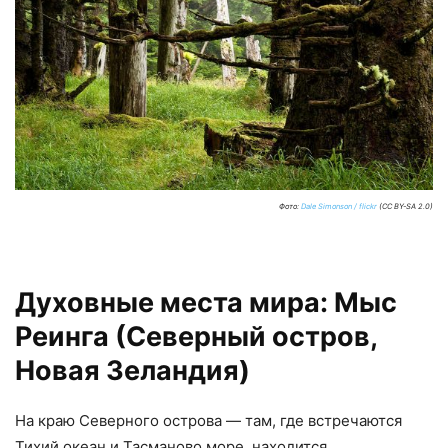
Фото:
Dale Simonson / flickr
(CC BY-SA 2.0)
Духовные места мира: Мыс
Реинга (Северный остров,
Новая Зеландия)
На краю Северного острова — там, где встречаются
Тихий океан и Тасманово море, находится