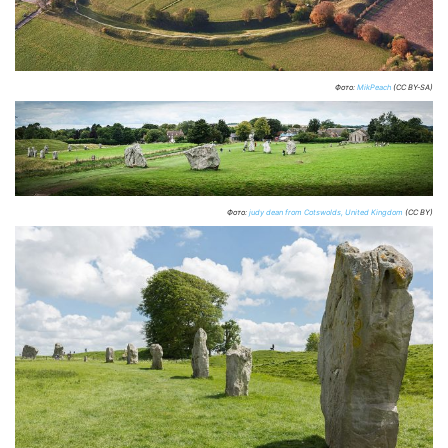
Фото:
MikPeach
(CC BY-SA)
Фото:
judy dean from Cotswolds, United Kingdom
(CC BY)