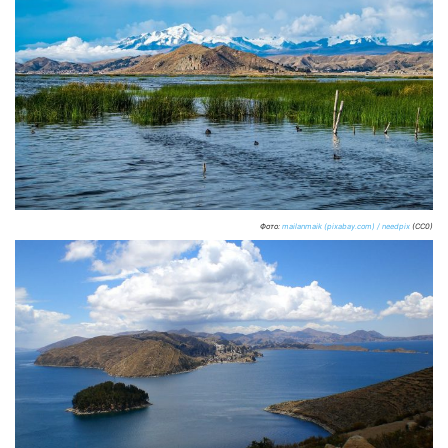
Фото:
mailanmaik (pixabay.com) / needpix
(CC0)