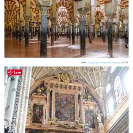
Фото:
bogitw (pixabay.com) / needpix
(CC0)
Save