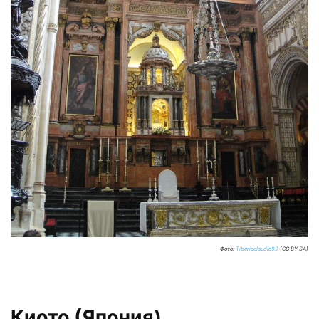
Фото:
Tiberioclaudio99
(CC BY-SA)
Киото (Япония)