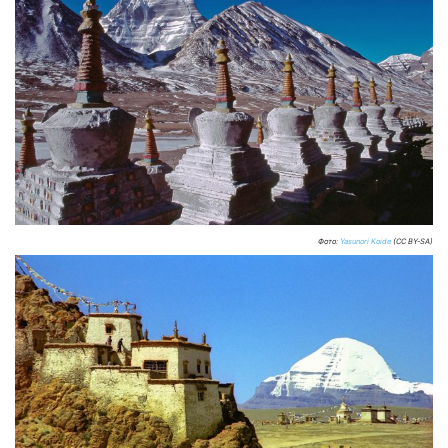
Фото:
Yasunori Koide
(CC BY-SA)