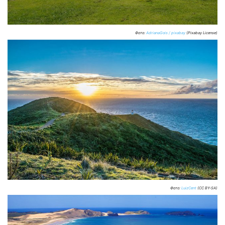
Фото:
AdrianaGois / pixabay
(Pixabay License)
Фото:
LuizCent
(CC BY-SA)