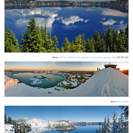
Фото:
Jeffrey Johnson from Bergen County, New Jersey, USA
(CC BY-SA)
Фото:
NPS photo