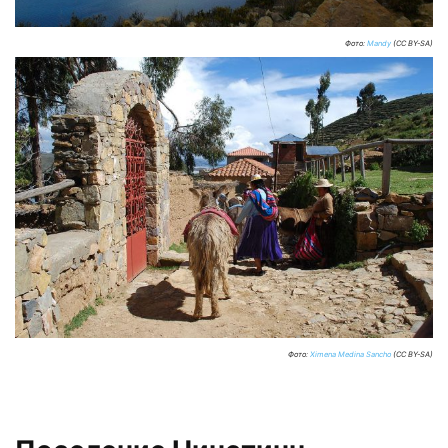
Фото:
Mandy
(CC BY-SA)
Фото:
Ximena Medina Sancho
(CC BY-SA)