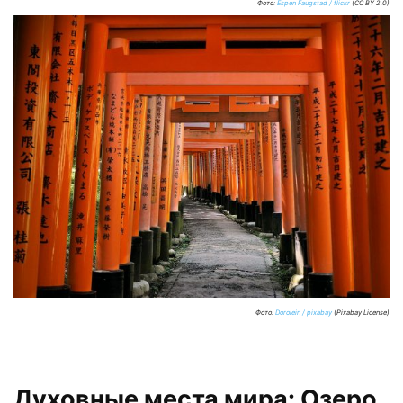
Фото:
Espen Faugstad / flickr
(CC BY 2.0)
Фото:
Dorolein / pixabay
(Pixabay License)
Духовные места мира: Озеро