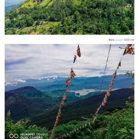
Фото:
piqsels
(CC0 1.0)