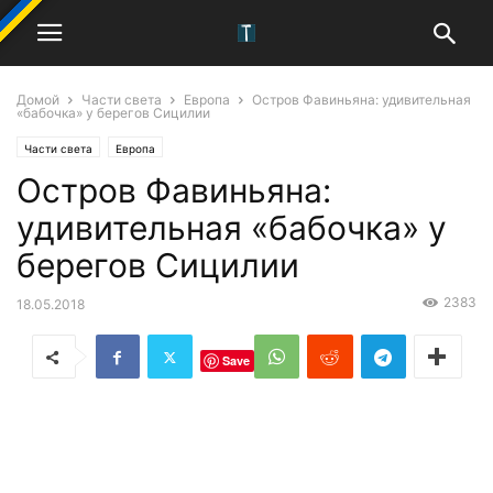
Домой
Части света
Европа
Остров Фавиньяна: удивительная
«бабочка» у берегов Сицилии
Части света
Европа
Остров Фавиньяна:
удивительная «бабочка» у
берегов Сицилии
2383
18.05.2018
Save