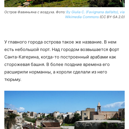
Остров Фавиньяна с воздуха. Фото:
By Giulia C. (Favignana dall’alto), via
Wikimedia Commons
(CC BY-SA 2.0)
У главного города острова такое же название. В нем
есть небольшой порт. Над городом возвышается форт
Санта-Катерина, когда-то построенный арабами как
сторожевая башня. В более поздние времена его
расширили норманны, а короли сделали из него
тюрьму.