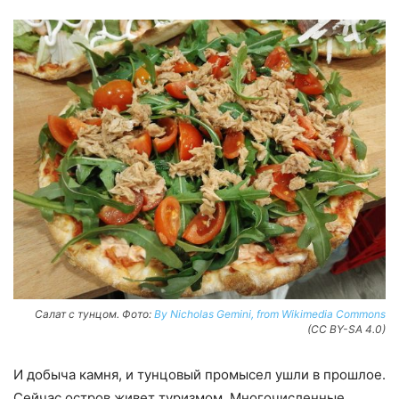
Салат с тунцом. Фото:
By Nicholas Gemini, from Wikimedia Commons
(CC BY-SA 4.0)
И добыча камня, и тунцовый промысел ушли в прошлое.
Сейчас остров живет туризмом. Многочисленные