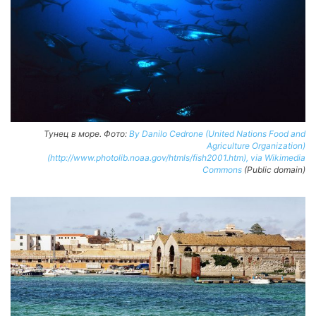
Тунец в море. Фото:
By Danilo Cedrone (United Nations Food and
Agriculture Organization)
(http://www.photolib.noaa.gov/htmls/fish2001.htm), via Wikimedia
Commons
(Public domain)