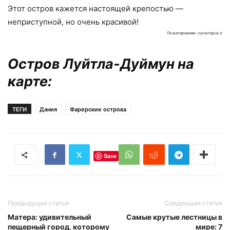
Этот остров кажется настоящей крепостью —
неприступной, но очень красивой!
По материалам: curioctopus.it
Остров Луйтла-Дуймун на
карте:
ТЕГИ
Дания
Фарерские острова
Save
Предыдущая статья
Следующая статья
Матера: удивительный
Самые крутые лестницы в
пещерный город, которому
мире: 7