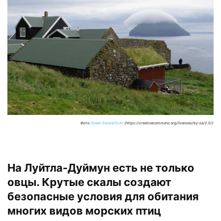
Фото:
Eileen Sandá/flickr
(https://creativecommons.org/licenses/by-sa/2.0/)
На Луйтла-Дуймун есть не только
овцы. Крутые скалы создают
безопасные условия для обитания
многих видов морских птиц