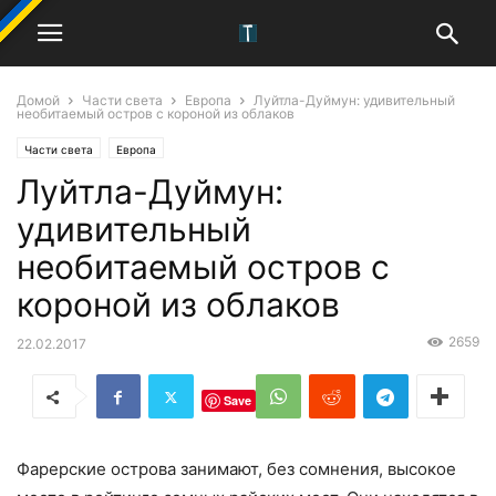
Домой
Части света
Европа
Луйтла-Дуймун: удивительный
необитаемый остров с короной из облаков
Части света
Европа
Луйтла-Дуймун:
удивительный
необитаемый остров с
короной из облаков
2659
22.02.2017
Save
Фарерские острова занимают, без сомнения, высокое