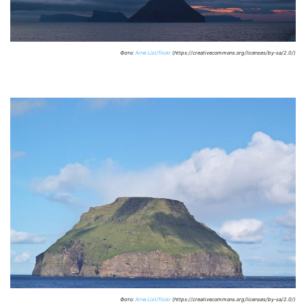
Фото:
Arne List/flickr
(https://creativecommons.org/licenses/by-sa/2.0/)
Фото:
Arne List/flickr
(https://creativecommons.org/licenses/by-sa/2.0/)