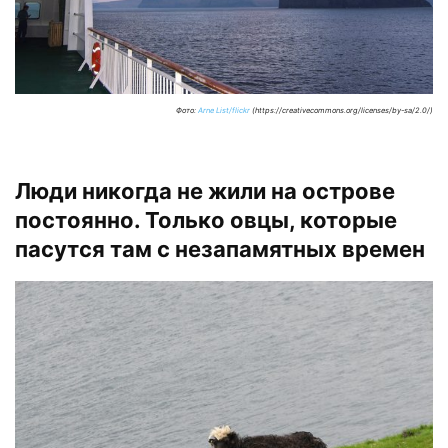
Фото:
Arne List/flickr
(https://creativecommons.org/licenses/by-sa/2.0/)
Люди никогда не жили на острове
постоянно. Только овцы, которые
пасутся там с незапамятных времен