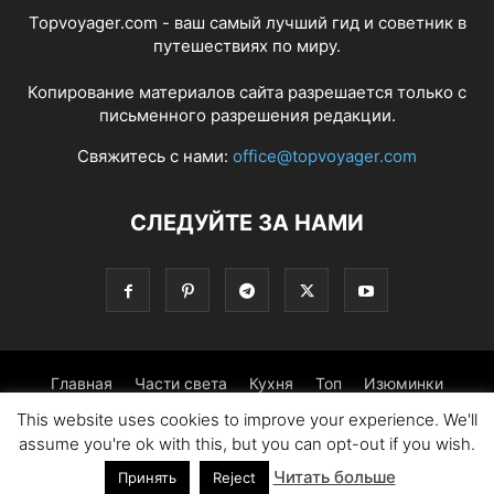
Topvoyager.com - ваш самый лучший гид и советник в
путешествиях по миру.
Копирование материалов сайта разрешается только с
письменного разрешения редакции.
Свяжитесь с нами:
office@topvoyager.com
СЛЕДУЙТЕ ЗА НАМИ
Главная
Части света
Кухня
Топ
Изюминки
This website uses cookies to improve your experience. We'll
Фотопрогулка
Традиции
Советы
assume you're ok with this, but you can opt-out if you wish.
Читать больше
© Copyright 2016-2026 - Topvoyager.com
Принять
Reject