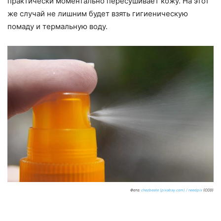
практически моментально пересушивает кожу. На этот
же случай не лишним будет взять гигиеническую
помаду и термальную воду.
Фото:
chezbeate (pixabay.com) / needpix
(CC0)