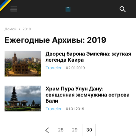
Домой
2019
Ежегодные Архивы: 2019
Дворец барона Эмпейна: жуткая
легенда Каира
Traveler
-
02.01.2019
Храм Пура Улун Дану:
священная жемчужина острова
Бали
Traveler
-
01.01.2019
28
29
30