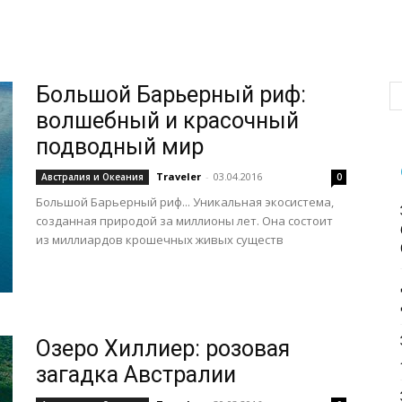
Большой Барьерный риф:
волшебный и красочный
подводный мир
Traveler
-
03.04.2016
Австралия и Океания
0
Большой Барьерный риф... Уникальная экосистема,
созданная природой за миллионы лет. Она состоит
из миллиардов крошечных живых существ
Озеро Хиллиер: розовая
загадка Австралии