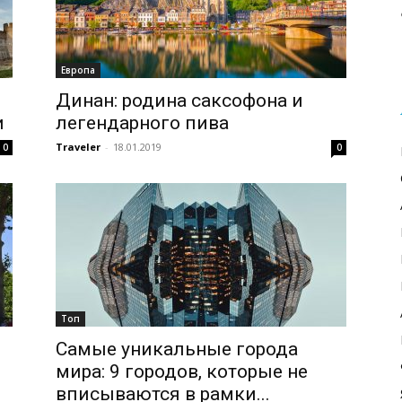
Европа
Динан: родина саксофона и
и
легендарного пива
Traveler
-
18.01.2019
0
0
Топ
Самые уникальные города
мира: 9 городов, которые не
вписываются в рамки...