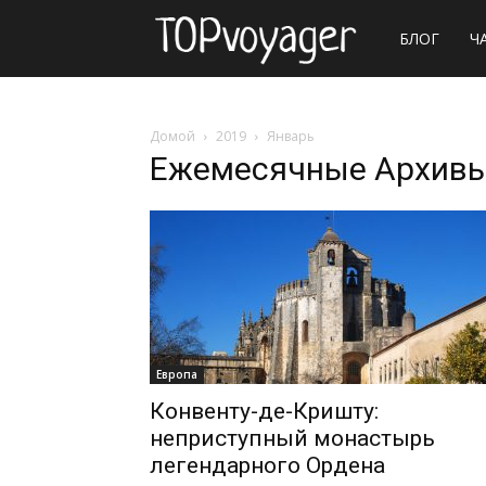
Сайт
БЛОГ
Ч
о
Домой
2019
Январь
Ежемесячные Архивы
путешествия
Европа
Конвенту-де-Кришту:
неприступный монастырь
легендарного Ордена