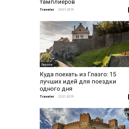
тамплиеров
Traveler
-
24.01.2019
Европа
Куда поехать из Глазго: 15
лучших идей для поездки
одного дня
Traveler
-
23.01.2019