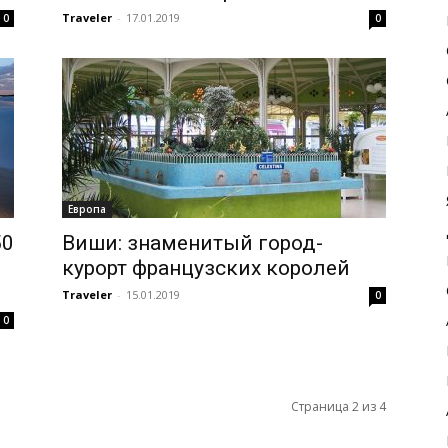
Traveler
-
17.01.2019
0
0
Европа
50
Виши: знаменитый город-
курорт французских королей
Traveler
-
15.01.2019
0
0
Страница 2 из 4