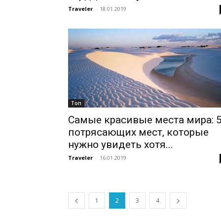
Traveler
-
18.01.2019
Топ
Самые красивые места мира: 
потрясающих мест, которые
нужно увидеть хотя...
Traveler
-
16.01.2019
1
2
3
4