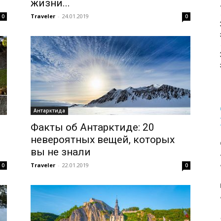
жизни...
Traveler
-
24.01.2019
0
0
Антарктида
Факты об Антарктиде: 20
невероятных вещей, которых
вы не знали
Traveler
-
22.01.2019
0
0