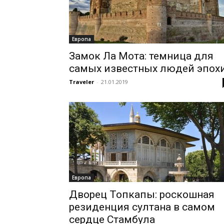
Европа
Замок Ла Мота: темница для
самых известных людей эпох
Traveler
-
21.01.2019
Европа
Дворец Топкапы: роскошная
резиденция султана в самом
сердце Стамбула