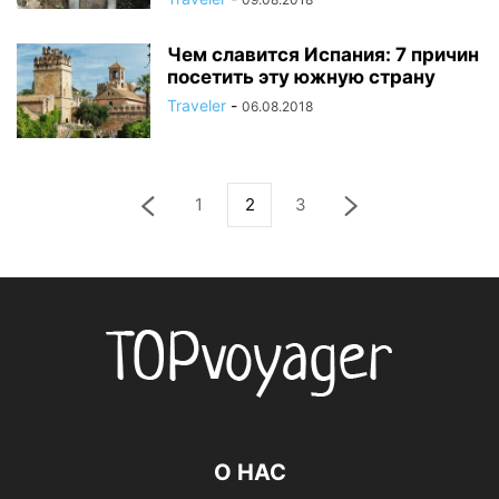
Чем славится Испания: 7 причин
посетить эту южную страну
Traveler
-
06.08.2018
1
2
3
О НАС