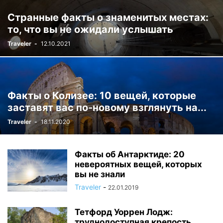
Странные факты о знаменитых местах:
то, что вы не ожидали услышать
Traveler
-
12.10.2021
Факты о Колизее: 10 вещей, которые
заставят вас по-новому взглянуть на...
Traveler
-
18.11.2020
Факты об Антарктиде: 20
невероятных вещей, которых
вы не знали
Traveler
-
22.01.2019
Тетфорд Уоррен Лодж:
труднодоступная крепость,