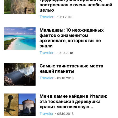
построенная с очень необычной
целью
Traveler
-
19.11.2018
Мальдивы: 10 неожиданных
фактов о знаменитом
архипелаге, которых вы не
знали
Traveler
-
19.10.2018
Самые таинственные места
нашей планеты
Traveler
-
09.10.2018
Меч в камне найден в Италии:
эта тосканская деревушка
хранит многовековую...
Traveler
-
05.10.2018