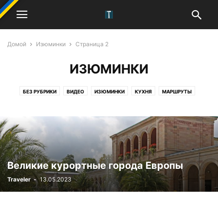
Домой
Изюминки
Страница 2
ИЗЮМИНКИ
БЕЗ РУБРИКИ
ВИДЕО
ИЗЮМИНКИ
КУХНЯ
МАРШРУТЫ
СОВЕТЫ
ТОП
ТРАДИЦИИ
ФОТОПРОГУЛКА
ЧАСТИ СВЕТА
Великие курортные города Европы
Traveler
-
13.05.2023