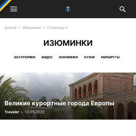
Домой
Изюминки
Страница 5
ИЗЮМИНКИ
БЕЗ РУБРИКИ
ВИДЕО
ИЗЮМИНКИ
КУХНЯ
МАРШРУТЫ
СОВЕТЫ
ТОП
ТРАДИЦИИ
ФОТОПРОГУЛКА
ЧАСТИ СВЕТА
Великие курортные города Европы
Traveler
-
13.05.2023