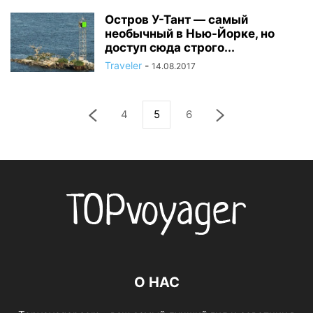
Остров У-Тант — самый
необычный в Нью-Йорке, но
доступ сюда строго...
Traveler
-
14.08.2017
4
5
6
О НАС