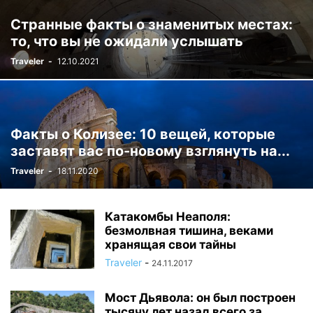
Странные факты о знаменитых местах:
то, что вы не ожидали услышать
Traveler
-
12.10.2021
Факты о Колизее: 10 вещей, которые
заставят вас по-новому взглянуть на...
Traveler
-
18.11.2020
Катакомбы Неаполя:
безмолвная тишина, веками
хранящая свои тайны
Traveler
-
24.11.2017
Мост Дьявола: он был построен
тысячу лет назад всего за