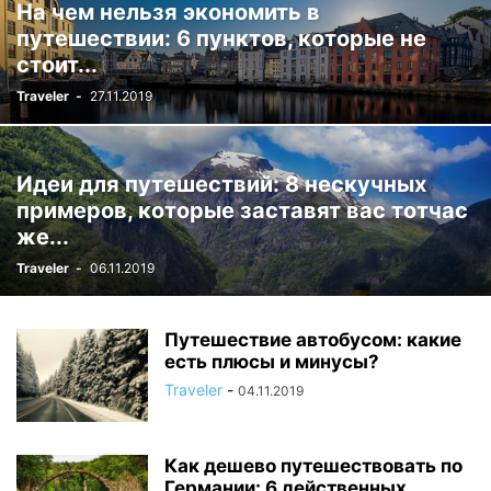
На чем нельзя экономить в
путешествии: 6 пунктов, которые не
стоит...
Traveler
-
27.11.2019
Идеи для путешествий: 8 нескучных
примеров, которые заставят вас тотчас
же...
Traveler
-
06.11.2019
Путешествие автобусом: какие
есть плюсы и минусы?
Traveler
-
04.11.2019
Как дешево путешествовать по
Германии: 6 действенных